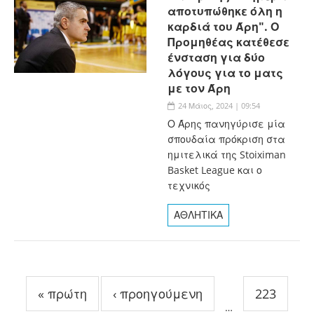
αποτυπώθηκε όλη η
καρδιά του Άρη". Ο
Προμηθέας κατέθεσε
ένσταση για δύο
λόγους για το ματς
με τον Άρη
24 Μάιος, 2024 | 09:54
Ο Άρης πανηγύρισε μία
σπουδαία πρόκριση στα
ημιτελικά της Stoiximan
Basket League και ο
τεχνικός
ΑΘΛΗΤΙΚΑ
Σελίδες
« πρώτη
‹ προηγούμενη
223
…