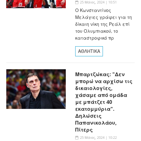
25 Μάιος, 2024 | 10:51
Ο Κωνσταντίνος
Μελάγιες γράφει για τη
δίκαιη νίκη της Ρεάλ επί
του Ολυμπιακού, το
καταστροφικό πρ
ΑΘΛΗΤΙΚΑ
Μπαρτζώκας: "Δεν
μπορώ να αρχίσω τις
δικαιολογίες,
χάσαμε από ομάδα
με μπάτζετ 40
εκατομμύρια".
Δηλώσεις
Παπανικολάου,
Πίτερς
25 Μάιος, 2024 | 10:22