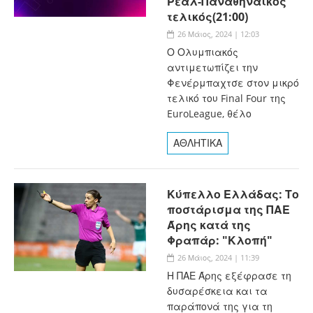
Ρεάλ-Παναθηναϊκός
τελικός(21:00)
26 Μάιος, 2024 | 12:03
Ο Ολυμπιακός
αντιμετωπίζει την
Φενέρμπαχτσε στον μικρό
τελικό του Final Four της
EuroLeague, θέλο
ΑΘΛΗΤΙΚΑ
Κύπελλο Ελλάδας: Το
ποστάρισμα της ΠΑΕ
Άρης κατά της
Φραπάρ: "Κλοπή"
26 Μάιος, 2024 | 11:39
Η ΠΑΕ Άρης εξέφρασε τη
δυσαρέσκεια και τα
παράπονά της για τη