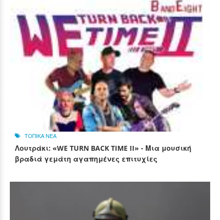
ΤΟΠΙΚΑ ΝΕΑ
Λουτράκι: «WE TURN BACK TIME II» - Μια μουσική
βραδιά γεμάτη αγαπημένες επιτυχίες