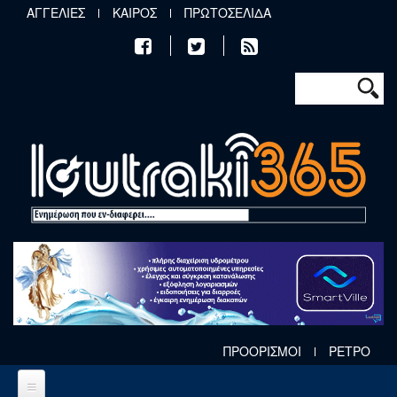
Παράκαμψη προς το κυρίως περιεχόμενο
ΑΓΓΕΛΙΕΣ
ΚΑΙΡΟΣ
ΠΡΩΤΟΣΕΛΙΔΑ
Φόρμα αν
Αναζήτηση
ΠΡΟΟΡΙΣΜΟΙ
ΡΕΤΡΟ