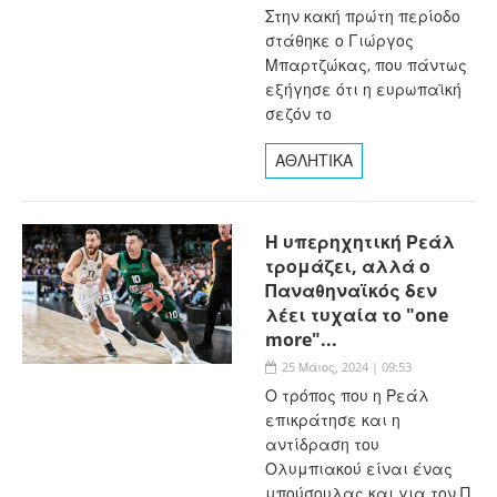
Στην κακή πρώτη περίοδο
στάθηκε ο Γιώργος
Μπαρτζώκας, που πάντως
εξήγησε ότι η ευρωπαϊκή
σεζόν το
ΑΘΛΗΤΙΚΑ
Η υπερηχητική Ρεάλ
τρομάζει, αλλά ο
Παναθηναϊκός δεν
λέει τυχαία το "one
more"...
25 Μάιος, 2024 | 09:53
Ο τρόπος που η Ρεάλ
επικράτησε και η
αντίδραση του
Ολυμπιακού είναι ένας
μπούσουλας και για τον Π