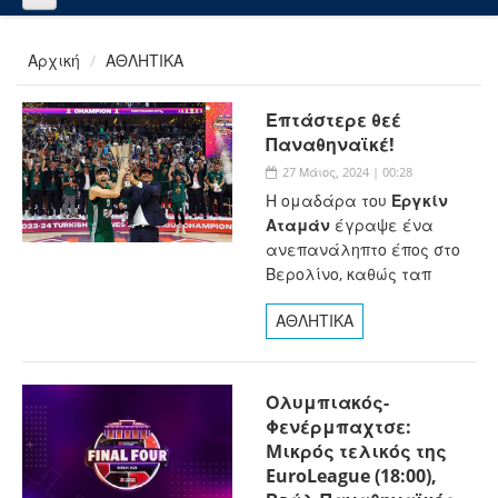
Αρχική
ΑΘΛΗΤΙΚΑ
Επτάστερε θεέ
Παναθηναϊκέ!
27 Μάιος, 2024 | 00:28
Η ομαδάρα του
Εργκίν
Αταμάν
έγραψε ένα
ανεπανάληπτο έπος στο
Βερολίνο, καθώς ταπ
ΑΘΛΗΤΙΚΑ
Ολυμπιακός-
Φενέρμπαχτσε:
Mικρός τελικός της
EuroLeague (18:00),