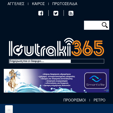
Παράκαμψη προς το κυρίως περιεχόμενο
ΑΓΓΕΛΙΕΣ
ΚΑΙΡΟΣ
ΠΡΩΤΟΣΕΛΙΔΑ
Φόρμα αν
Αναζήτηση
ΠΡΟΟΡΙΣΜΟΙ
ΡΕΤΡΟ