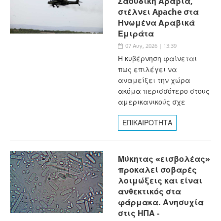
Σαουδική Αραβία,
στέλνει Apache στα
Ηνωμένα Αραβικά
Εμιράτα
07 Αυγ, 2026 | 13:39
Η κυβέρνηση φαίνεται
πως επιλέγει να
αναμείξει την χώρα
ακόμα περισσότερο στους
αμερικανικούς σχε
ΕΠΙΚΑΙΡΟΤΗΤΑ
Μύκητας «εισβολέας»
προκαλεί σοβαρές
λοιμώξεις και είναι
ανθεκτικός στα
φάρμακα. Ανησυχία
στις ΗΠΑ -