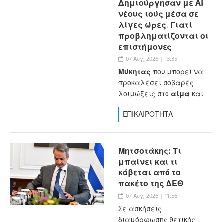
Δημιούργησαν με AI
νέους ιούς μέσα σε
λίγες ώρες. Γιατί
προβληματίζονται οι
επιστήμονες
07 Αυγ, 2026 | 13:35
Μύκητας
που μπορεί να
προκαλέσει σοβαρές
λοιμώξεις στο
αίμα
και
ΕΠΙΚΑΙΡΟΤΗΤΑ
Μητσοτάκης: Τι
μπαίνει και τι
κόβεται από το
πακέτο της ΔΕΘ
07 Αυγ, 2026 | 11:56
Σε ασκήσεις
διαμόρφωσης θετικής