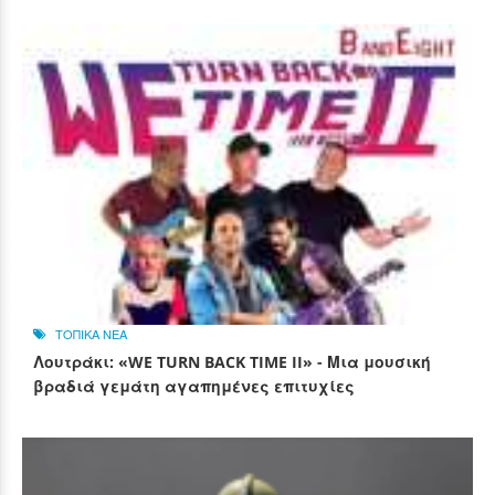
ΤΟΠΙΚΑ ΝΕΑ
Λουτράκι: «WE TURN BACK TIME II» - Μια μουσική
βραδιά γεμάτη αγαπημένες επιτυχίες