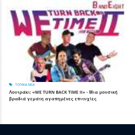
ΤΟΠΙΚΑ ΝΕΑ
Λουτράκι: «WE TURN BACK TIME II» - Μια μουσική
βραδιά γεμάτη αγαπημένες επιτυχίες