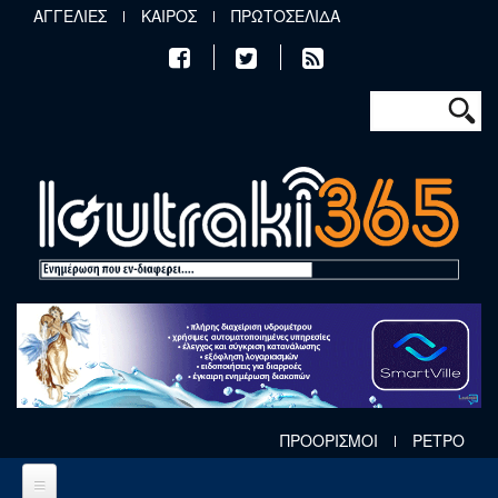
Παράκαμψη προς το κυρίως περιεχόμενο
ΑΓΓΕΛΙΕΣ
ΚΑΙΡΟΣ
ΠΡΩΤΟΣΕΛΙΔΑ
Φόρμα αν
Αναζήτηση
ΠΡΟΟΡΙΣΜΟΙ
ΡΕΤΡΟ