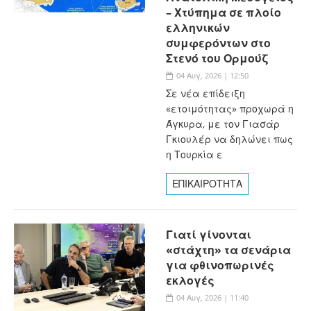
– Χτύπημα σε πλοίο
ελληνικών
συμφερόντων στο
Στενό του Ορμούζ
04 Αυγ, 2026 | 12:50
Σε νέα επίδειξη
«ετοιμότητας» προχωρά η
Άγκυρα, με τον Γιασάρ
Γκιουλέρ να δηλώνει πως
η Τουρκία ε
ΕΠΙΚΑΙΡΟΤΗΤΑ
Γιατί γίνονται
«στάχτη» τα σενάρια
για φθινοπωρινές
εκλογές
04 Αυγ, 2026 | 11:40