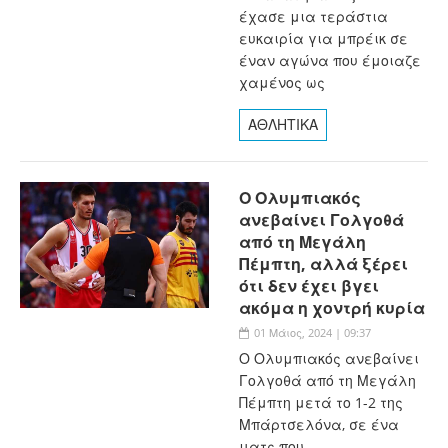
έχασε μια τεράστια
ευκαιρία για μπρέικ σε
έναν αγώνα που έμοιαζε
χαμένος ως
ΑΘΛΗΤΙΚΑ
Ο Ολυμπιακός
ανεβαίνει Γολγοθά
από τη Μεγάλη
Πέμπτη, αλλά ξέρει
ότι δεν έχει βγει
ακόμα η χοντρή κυρία
01 Μάιος, 2024 | 09:37
Ο Ολυμπιακός ανεβαίνει
Γολγοθά από τη Μεγάλη
Πέμπτη μετά το 1-2 της
Μπάρτσελόνα, σε ένα
ματς που