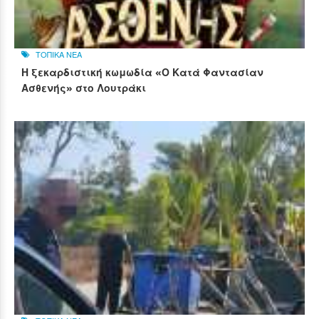
ΤΟΠΙΚΑ ΝΕΑ
Η ξεκαρδιστική κωμωδία «Ο Κατά Φαντασίαν
Ασθενής» στο Λουτράκι