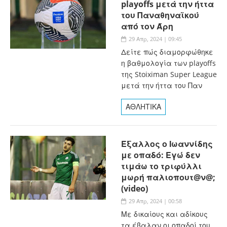
playoffs μετά την ήττα
του Παναθηναϊκού
από τον Άρη
29 Απρ, 2024 | 09:45
Δείτε πώς διαμορφώθηκε
η βαθμολογία των playoffs
της Stoiximan Super League
μετά την ήττα του Παν
ΑΘΛΗΤΙΚΑ
Έξαλλος ο Ιωαννίδης
με οπαδό: Εγώ δεν
τιμάω το τριφύλλι
μωρή παλιοπουτ@ν@;
(video)
29 Απρ, 2024 | 00:58
Με δικαίους και αδίκους
τα έβαλαν οι οπαδοί του