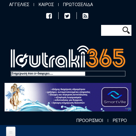
Παράκαμψη προς το κυρίως περιεχόμενο
ΑΓΓΕΛΙΕΣ
ΚΑΙΡΟΣ
ΠΡΩΤΟΣΕΛΙΔΑ
Φόρμα αν
Αναζήτηση
ΠΡΟΟΡΙΣΜΟΙ
ΡΕΤΡΟ