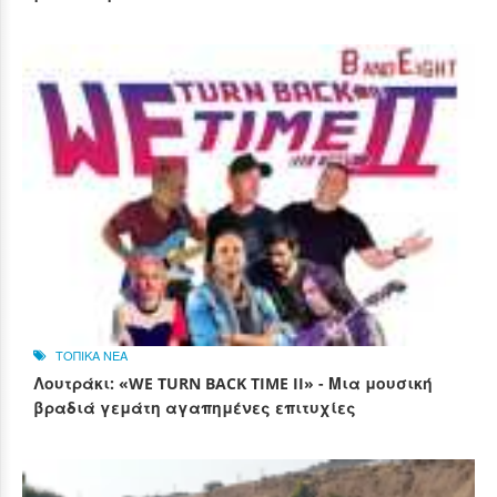
ΤΟΠΙΚΑ ΝΕΑ
Λουτράκι: «WE TURN BACK TIME II» - Μια μουσική
βραδιά γεμάτη αγαπημένες επιτυχίες