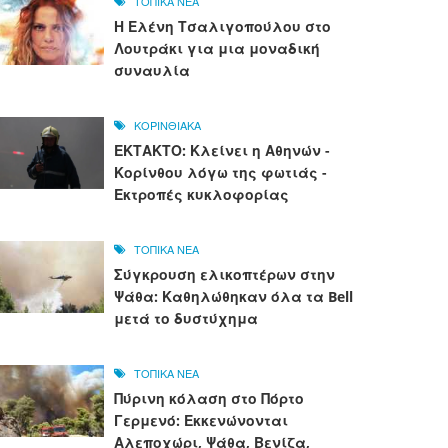
ΤΟΠΙΚΑ ΝΕΑ
Η Ελένη Τσαλιγοπούλου στο
Λουτράκι για μια μοναδική
συναυλία
ΚΟΡΙΝΘΙΑΚΑ
ΕΚΤΑΚΤΟ: Κλείνει η Αθηνών -
Κορίνθου λόγω της φωτιάς -
Εκτροπές κυκλοφορίας
ΤΟΠΙΚΑ ΝΕΑ
Σύγκρουση ελικοπτέρων στην
Ψάθα: Καθηλώθηκαν όλα τα Bell
μετά το δυστύχημα
ΤΟΠΙΚΑ ΝΕΑ
Πύρινη κόλαση στο Πόρτο
Γερμενό: Εκκενώνονται
Αλεποχώρι, Ψάθα, Βενίζα,