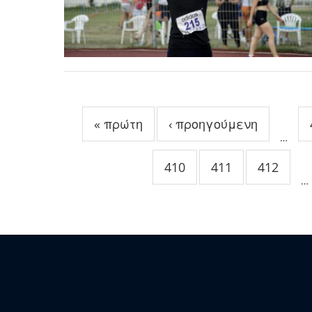
Σελίδες
« πρώτη
‹ προηγούμενη
…
410
411
412
…