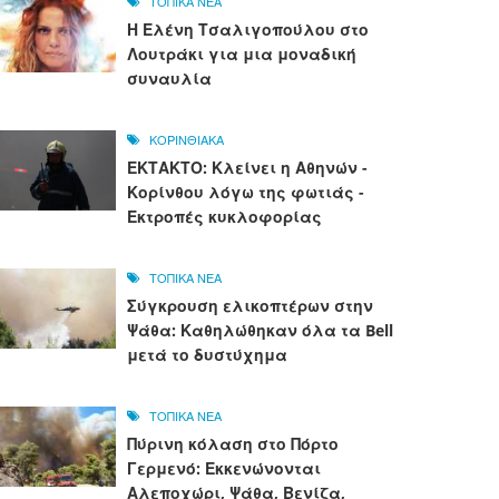
ΤΟΠΙΚΑ ΝΕΑ
Η Ελένη Τσαλιγοπούλου στο
Λουτράκι για μια μοναδική
συναυλία
ΚΟΡΙΝΘΙΑΚΑ
ΕΚΤΑΚΤΟ: Κλείνει η Αθηνών -
Κορίνθου λόγω της φωτιάς -
Εκτροπές κυκλοφορίας
ΤΟΠΙΚΑ ΝΕΑ
Σύγκρουση ελικοπτέρων στην
Ψάθα: Καθηλώθηκαν όλα τα Bell
μετά το δυστύχημα
ΤΟΠΙΚΑ ΝΕΑ
Πύρινη κόλαση στο Πόρτο
Γερμενό: Εκκενώνονται
Αλεποχώρι, Ψάθα, Βενίζα,