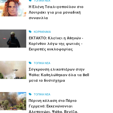
ΤΟΠΙΚΑ ΝΕΑ
Η Ελένη Τσαλιγοπούλου στο
Λουτράκι για μια μοναδική
συναυλία
ΚΟΡΙΝΘΙΑΚΑ
ΕΚΤΑΚΤΟ: Κλείνει η Αθηνών -
Κορίνθου λόγω της φωτιάς -
Εκτροπές κυκλοφορίας
ΤΟΠΙΚΑ ΝΕΑ
Σύγκρουση ελικοπτέρων στην
Ψάθα: Καθηλώθηκαν όλα τα Bell
μετά το δυστύχημα
ΤΟΠΙΚΑ ΝΕΑ
Πύρινη κόλαση στο Πόρτο
Γερμενό: Εκκενώνονται
Αλεποχώρι, Ψάθα, Βενίζα,