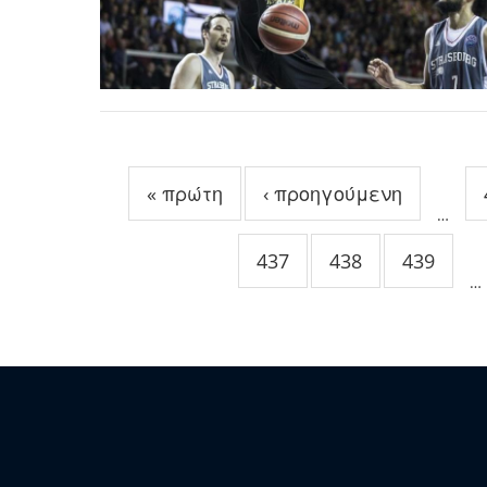
Σελίδες
« πρώτη
‹ προηγούμενη
…
437
438
439
…