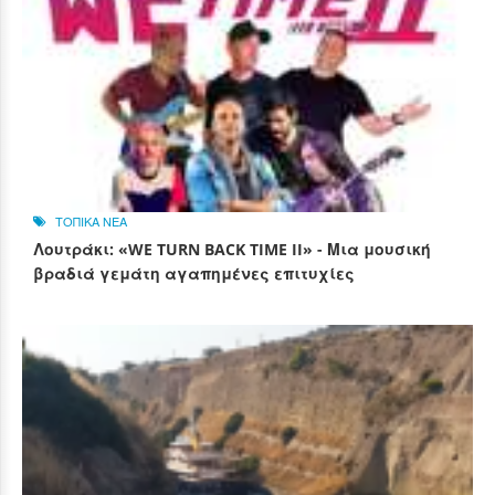
ΤΟΠΙΚΑ ΝΕΑ
Λουτράκι: «WE TURN BACK TIME II» - Μια μουσική
βραδιά γεμάτη αγαπημένες επιτυχίες