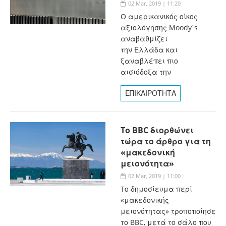
02 Mar, 2019 | 11:20
O αμερικανικός οίκος
αξιολόγησης Moody΄s
αναβαθμίζει
την Ελλάδα και
ξαναβλέπει πιο
αισιόδοξα την
ΕΠΙΚΑΙΡΟΤΗΤΑ
To BBC διορθώνει
τώρα το άρθρο για τη
«μακεδονική
μειονότητα»
02 Mar, 2019 | 11:00
Tο δημοσίευμα περί
«μακεδονικής
μειονότητας» τροποποίησε
το BBC, μετά το σάλο που