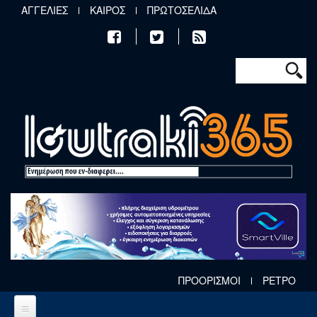
Παράκαμψη προς το κυρίως περιεχόμενο
ΑΓΓΕΛΙΕΣ
ΚΑΙΡΟΣ
ΠΡΩΤΟΣΕΛΙΔΑ
Φόρμα αν
Αναζήτηση
ΠΡΟΟΡΙΣΜΟΙ
ΡΕΤΡΟ