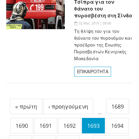
Τσίπρα για τον
θάνατο του
πυροσβέστη στη Σίνδο
02 Mar, 2019 | 09:00
Τη θλίψη του για τον
θάνατο του πυρονόμου και
προέδρου της Ενωσης
Πυροσβεστών Κεντρικής
Μακεδονία
ΕΠΙΚΑΙΡΟΤΗΤΑ
Σελίδες
« πρώτη
‹ προηγούμενη
1689
…
1690
1691
1692
1693
1694