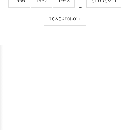
1956
1957
1958
επόμενη ›
…
τελευταία »