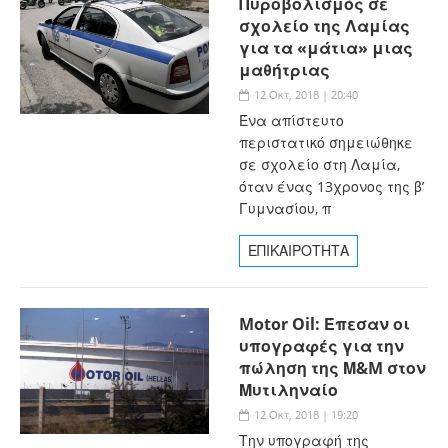
Πυροβολισμός σε
σχολείο της Λαμίας
για τα «μάτια» μιας
μαθήτριας
12 Οκτ, 2018 | 20:40
Ένα απίστευτο
περιστατικό σημειώθηκε
σε σχολείο στη Λαμία,
όταν ένας 13χρονος της β’
Γυμνασίου, π
ΕΠΙΚΑΙΡΟΤΗΤΑ
Motor Oil: Έπεσαν οι
υπογραφές για την
πώληση της Μ&M στον
Μυτιληναίο
12 Οκτ, 2018 | 19:20
Την υπογραφή της