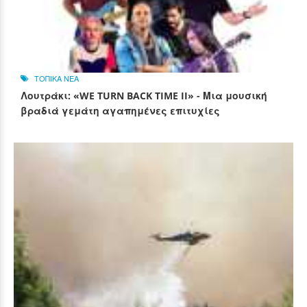
ΤΟΠΙΚΑ ΝΕΑ
Λουτράκι: «WE TURN BACK TIME II» - Μια μουσική
βραδιά γεμάτη αγαπημένες επιτυχίες