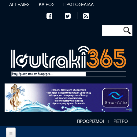
Παράκαμψη προς το κυρίως περιεχόμενο
ΑΓΓΕΛΙΕΣ
ΚΑΙΡΟΣ
ΠΡΩΤΟΣΕΛΙΔΑ
Φόρμα αν
Αναζήτηση
ΠΡΟΟΡΙΣΜΟΙ
ΡΕΤΡΟ