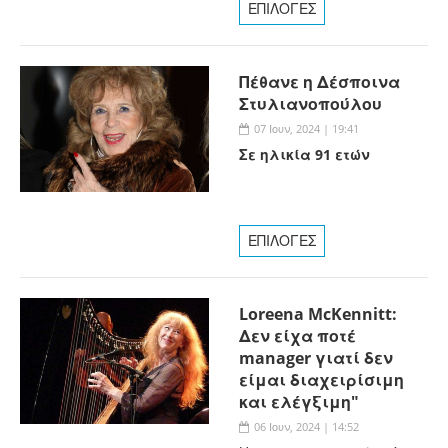
ΕΠΙΛΟΓΕΣ
Πέθανε η Δέσποινα
Στυλιανοπούλου
07 Ιουν, 2024 | 19:41
Σε ηλικία 91 ετών
ΕΠΙΛΟΓΕΣ
Loreena McKennitt:
Δεν είχα ποτέ
manager γιατί δεν
είμαι διαχειρίσιμη
και ελέγξιμη"
06 Ιουν, 2024 | 14:52