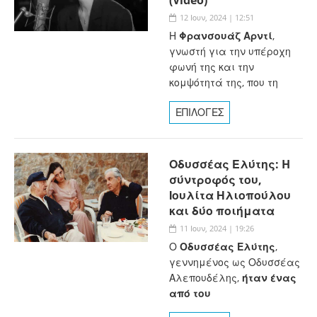
12 Ιουν, 2024 | 12:51
Η
Φρανσουάζ Αρντί
,
γνωστή για την υπέροχη
φωνή της και την
κομψότητά της, που τη
ΕΠΙΛΟΓΕΣ
Οδυσσέας Ελύτης: H
σύντροφός του,
Ιουλίτα Ηλιοπούλου
και δύο ποιήματα
11 Ιουν, 2024 | 19:26
Ο
Οδυσσέας Ελύτης
,
γεννημένος ως Οδυσσέας
Αλεπουδέλης,
ήταν ένας
από του