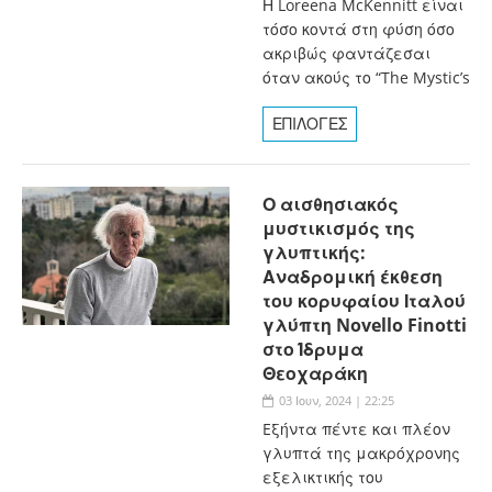
Η Loreena McKennitt είναι
τόσο κοντά στη φύση όσο
ακριβώς φαντάζεσαι
όταν ακούς το “The Mystic’s
ΕΠΙΛΟΓΕΣ
Ο αισθησιακός
μυστικισμός της
γλυπτικής:
Αναδρομική έκθεση
του κορυφαίου Ιταλού
γλύπτη Novello Finotti
στο Ίδρυμα
Θεοχαράκη
03 Ιουν, 2024 | 22:25
Eξήντα πέντε και πλέον
γλυπτά της μακρόχρονης
εξελικτικής του