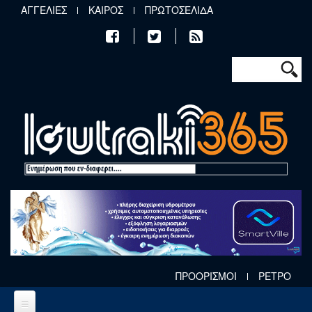
Παράκαμψη προς το κυρίως περιεχόμενο
ΑΓΓΕΛΙΕΣ
ΚΑΙΡΟΣ
ΠΡΩΤΟΣΕΛΙΔΑ
Φόρμα αν
Αναζήτηση
ΠΡΟΟΡΙΣΜΟΙ
ΡΕΤΡΟ