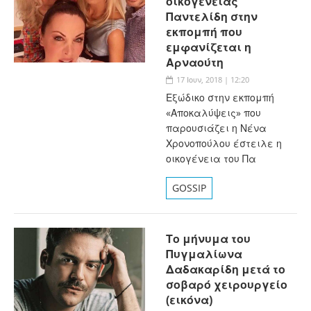
οικογένειας
Παντελίδη στην
εκπομπή που
εμφανίζεται η
Αρναούτη
17 Ιουν, 2018 | 12:20
Εξώδικο στην εκπομπή
«Αποκαλύψεις» που
παρουσιάζει η Νένα
Χρονοπούλου έστειλε η
οικογένεια του Πα
GOSSIP
Το μήνυμα του
Πυγμαλίωνα
Δαδακαρίδη μετά το
σοβαρό χειρουργείο
(εικόνα)