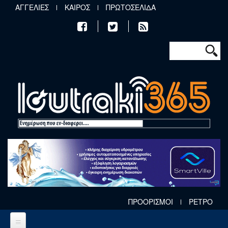
Παράκαμψη προς το κυρίως περιεχόμενο
ΑΓΓΕΛΙΕΣ
ΚΑΙΡΟΣ
ΠΡΩΤΟΣΕΛΙΔΑ
Φόρμα αν
Αναζήτηση
ΠΡΟΟΡΙΣΜΟΙ
ΡΕΤΡΟ