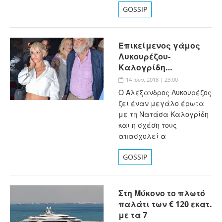
GOSSIP
Επικείμενος γάμος
Λυκουρέζου-
Καλογρίδη…
14 Ιουν, 2018 | 23:00
Ο Αλέξανδρος Λυκουρέζος
ζει έναν μεγάλο έρωτα
με τη Νατάσα Καλογρίδη
και η σχέση τους
απασχολεί α
GOSSIP
Στη Μύκονο το πλωτό
παλάτι των € 120 εκατ.
με τα 7