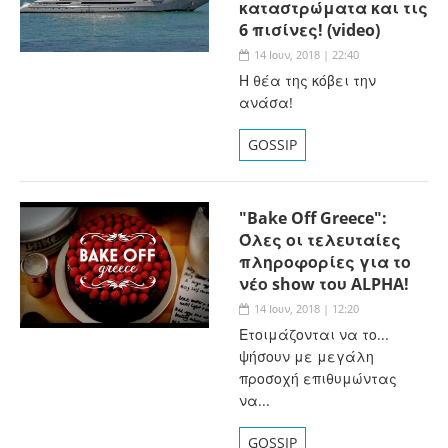
καταστρώματα και τις
6 πισίνες! (video)
14 Ιουν, 2018 | 22:40
Η θέα της κόβει την
ανάσα!
GOSSIP
"Bake Off Greece":
Όλες οι τελευταίες
πληροφορίες για το
νέο show του ALPHA!
14 Ιουν, 2018 | 12:20
Ετοιμάζονται να το...
ψήσουν με μεγάλη
προσοχή επιθυμώντας
να...
GOSSIP