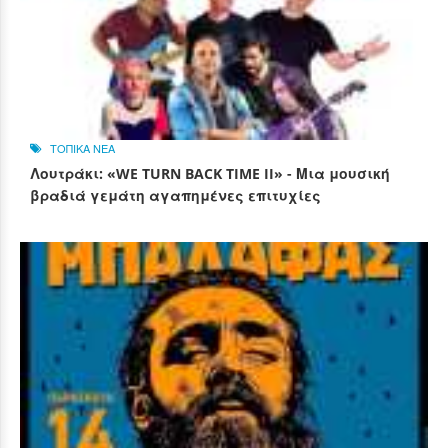
ΤΟΠΙΚΑ ΝΕΑ
Λουτράκι: «WE TURN BACK TIME II» - Μια μουσική
βραδιά γεμάτη αγαπημένες επιτυχίες