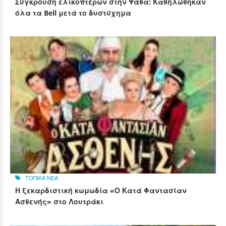
Σύγκρουση ελικοπτέρων στην Ψάθα: Καθηλώθηκαν
όλα τα Bell μετά το δυστύχημα
ΤΟΠΙΚΑ ΝΕΑ
Η ξεκαρδιστική κωμωδία «Ο Κατά Φαντασίαν
Ασθενής» στο Λουτράκι