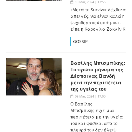
10 Mar, 2024 | 17:56
«Μετά το Survivor δέχθηκα
απειλές, να είναι καλά η
ψυχοθεραπεύτριά μου»,
είπε η Καρολίνα Ζακλίν Κ
GOSSIP
Βασίλης Μπισμπίκης:
Το πρώτο μήνυμα της
Δέσποινας Βανδή
μετά την περιπέτεια
της υγείας του
09 Mar, 2024 | 17:00
Ο Βασίλης
Μπισμπίκης είχε μια
περιπέτεια με την υγεία
του και φυσικά, από το
πλευρό του δεν έλειψ