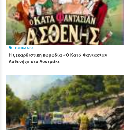
ΤΟΠΙΚΑ ΝΕΑ
Η ξεκαρδιστική κωμωδία «Ο Κατά Φαντασίαν
Ασθενής» στο Λουτράκι