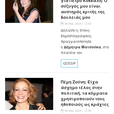
για Πέτρο Κόκκαλη: Ο
σύζυγός μου είναι
αυστηρός κριτής της
δουλειάς μου
06 Mar, 2024 | 12:50
Δηλώσεις στους
δημοσιογράφους
πραγματοποίησε
η
Δήμητρα Ματσούκα
, στο
πλαίσιο του
GOSSIP
Πέμη Ζούνη: Είχα
άσχημο τέλος στην
πολιτική, τα κόμματα
χρησιμοποιούν τους
ηθοποιούς ως κράχτες
06 Mar, 2024 | 12:36