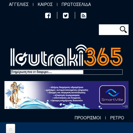
Παράκαμψη προς το κυρίως περιεχόμενο
ΑΓΓΕΛΙΕΣ
ΚΑΙΡΟΣ
ΠΡΩΤΟΣΕΛΙΔΑ
Φόρμα αν
Αναζήτηση
ΠΡΟΟΡΙΣΜΟΙ
ΡΕΤΡΟ