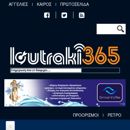
Παράκαμψη προς το κυρίως περιεχόμενο
ΑΓΓΕΛΙΕΣ
ΚΑΙΡΟΣ
ΠΡΩΤΟΣΕΛΙΔΑ
Φόρμα αν
Αναζήτηση
ΠΡΟΟΡΙΣΜΟΙ
ΡΕΤΡΟ