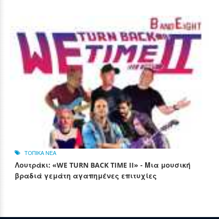
ΤΟΠΙΚΑ ΝΕΑ
Λουτράκι: «WE TURN BACK TIME II» - Μια μουσική
βραδιά γεμάτη αγαπημένες επιτυχίες