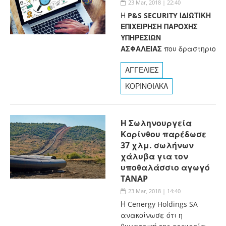
23 Mar, 2018 | 22:40
Η
P&S SECURITY ΙΔΙΩΤΙΚΗ
ΕΠΙΧΕΙΡΗΣΗ ΠΑΡΟΧΗΣ
ΥΠΗΡΕΣΙΩΝ
ΑΣΦΑΛΕΙΑΣ
που δραστηριο
ΑΓΓΕΛΙΕΣ
ΚΟΡΙΝΘΙΑΚΑ
Η Σωληνουργεία
Κορίνθου παρέδωσε
37 χλμ. σωλήνων
χάλυβα για τον
υποθαλάσσιο αγωγό
TANAP
23 Mar, 2018 | 14:40
Η Cenergy Holdings SA
ανακοίνωσε ότι η