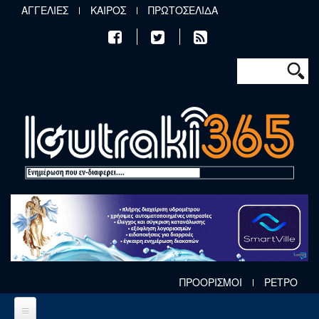
Παράκαμψη προς το κυρίως περιεχόμενο
ΑΓΓΕΛΙΕΣ
ΚΑΙΡΟΣ
ΠΡΩΤΟΣΕΛΙΔΑ
Φόρμα αν
Αναζήτηση
ΠΡΟΟΡΙΣΜΟΙ
ΡΕΤΡΟ