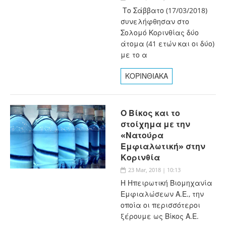
Το Σάββατο (17/03/2018)
συνελήφθησαν στο
Σολομό Κορινθίας δύο
άτομα (41 ετών και οι δύο)
με το α
ΚΟΡΙΝΘΙΑΚΑ
Ο Βίκος και το
στοίχημα με την
«Νατούρα
Εμφιαλωτική» στην
Κορινθία
23 Mar, 2018 | 10:13
Η Ηπειρωτική Βιομηχανία
Εμφιαλώσεων Α.Ε., την
οποία οι περισσότεροι
ξέρουμε ως Βίκος Α.Ε.