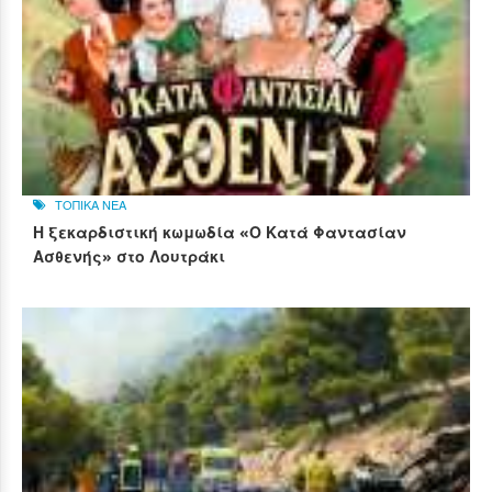
ΤΟΠΙΚΑ ΝΕΑ
Η ξεκαρδιστική κωμωδία «Ο Κατά Φαντασίαν
Ασθενής» στο Λουτράκι