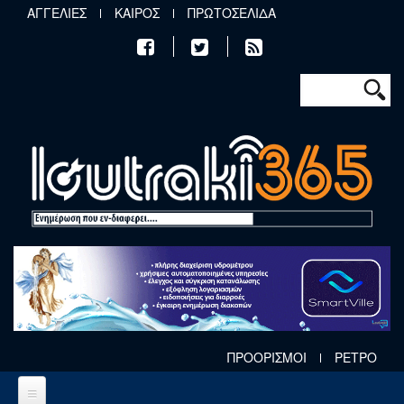
Παράκαμψη προς το κυρίως περιεχόμενο
ΑΓΓΕΛΙΕΣ
ΚΑΙΡΟΣ
ΠΡΩΤΟΣΕΛΙΔΑ
Φόρμα αν
Αναζήτηση
ΠΡΟΟΡΙΣΜΟΙ
ΡΕΤΡΟ