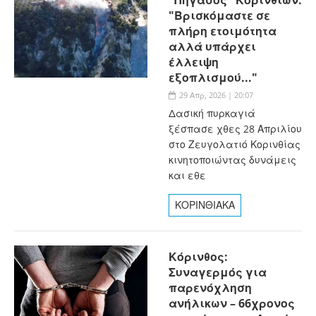
"Βρισκόμαστε σε
πλήρη ετοιμότητα
αλλά υπάρχει
έλλειψη
εξοπλισμού..."
29 Απρ, 2026 | 20:07
Δασική πυρκαγιά
ξέσπασε χθες 28 Απριλίου
στο Ζευγολατιό Κορινθίας
κινητοποιώντας δυνάμεις
και εθε
ΚΟΡΙΝΘΙΑΚΑ
Κόρινθος:
Συναγερμός για
παρενόχληση
ανήλικων – 66χρονος