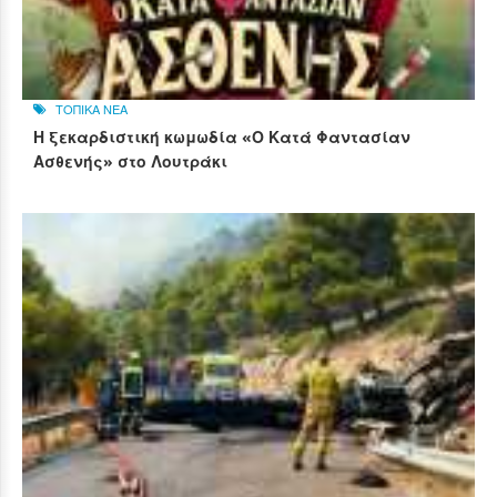
ΤΟΠΙΚΑ ΝΕΑ
Η ξεκαρδιστική κωμωδία «Ο Κατά Φαντασίαν
Ασθενής» στο Λουτράκι