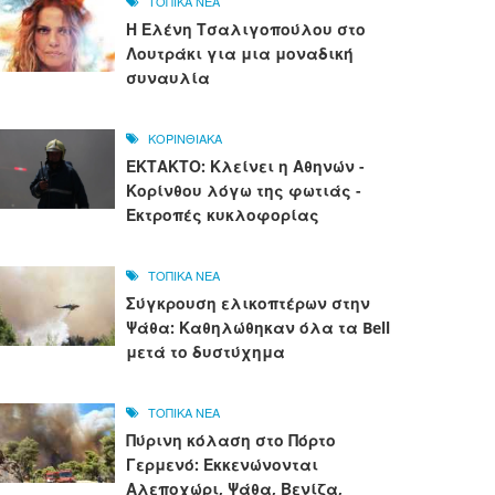
ΤΟΠΙΚΑ ΝΕΑ
Η Ελένη Τσαλιγοπούλου στο
Λουτράκι για μια μοναδική
συναυλία
ΚΟΡΙΝΘΙΑΚΑ
ΕΚΤΑΚΤΟ: Κλείνει η Αθηνών -
Κορίνθου λόγω της φωτιάς -
Εκτροπές κυκλοφορίας
ΤΟΠΙΚΑ ΝΕΑ
Σύγκρουση ελικοπτέρων στην
Ψάθα: Καθηλώθηκαν όλα τα Bell
μετά το δυστύχημα
ΤΟΠΙΚΑ ΝΕΑ
Πύρινη κόλαση στο Πόρτο
Γερμενό: Εκκενώνονται
Αλεποχώρι, Ψάθα, Βενίζα,