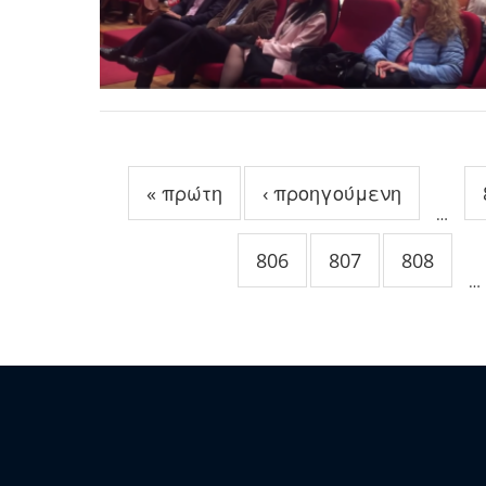
Σελίδες
« πρώτη
‹ προηγούμενη
…
806
807
808
…