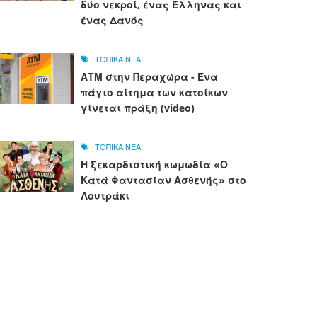
δύο νεκροί, ένας Έλληνας και
ένας Δανός
ΤΟΠΙΚΑ ΝΕΑ
ΑΤΜ στην Περαχώρα - Ένα
πάγιο αίτημα των κατοίκων
γίνεται πράξη (video)
ΤΟΠΙΚΑ ΝΕΑ
Η ξεκαρδιστική κωμωδία «Ο
Κατά Φαντασίαν Ασθενής» στο
Λουτράκι