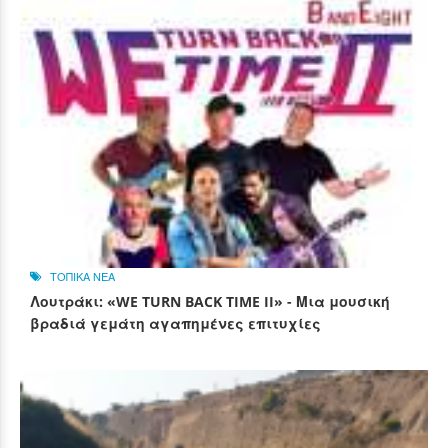
ΤΟΠΙΚΑ ΝΕΑ
Λουτράκι: «WE TURN BACK TIME II» - Μια μουσική
βραδιά γεμάτη αγαπημένες επιτυχίες