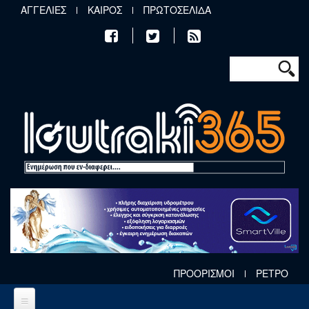
Παράκαμψη προς το κυρίως περιεχόμενο
ΑΓΓΕΛΙΕΣ
ΚΑΙΡΟΣ
ΠΡΩΤΟΣΕΛΙΔΑ
Φόρμα αν
Αναζήτηση
ΠΡΟΟΡΙΣΜΟΙ
ΡΕΤΡΟ