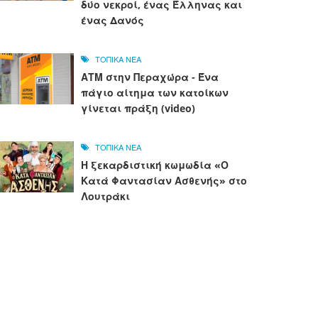
δύο νεκροί, ένας Έλληνας και
ένας Δανός
ΤΟΠΙΚΑ ΝΕΑ
ΑΤΜ στην Περαχώρα - Ένα
πάγιο αίτημα των κατοίκων
γίνεται πράξη (video)
ΤΟΠΙΚΑ ΝΕΑ
Η ξεκαρδιστική κωμωδία «Ο
Κατά Φαντασίαν Ασθενής» στο
Λουτράκι