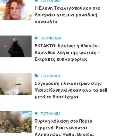
ΤΟΠΙΚΑ ΝΕΑ
Η Ελένη Τσαλιγοπούλου στο
Λουτράκι για μια μοναδική
συναυλία
ΚΟΡΙΝΘΙΑΚΑ
ΕΚΤΑΚΤΟ: Κλείνει η Αθηνών -
Κορίνθου λόγω της φωτιάς -
Εκτροπές κυκλοφορίας
ΤΟΠΙΚΑ ΝΕΑ
Σύγκρουση ελικοπτέρων στην
Ψάθα: Καθηλώθηκαν όλα τα Bell
μετά το δυστύχημα
ΤΟΠΙΚΑ ΝΕΑ
Πύρινη κόλαση στο Πόρτο
Γερμενό: Εκκενώνονται
Αλεποχώρι, Ψάθα, Βενίζα,