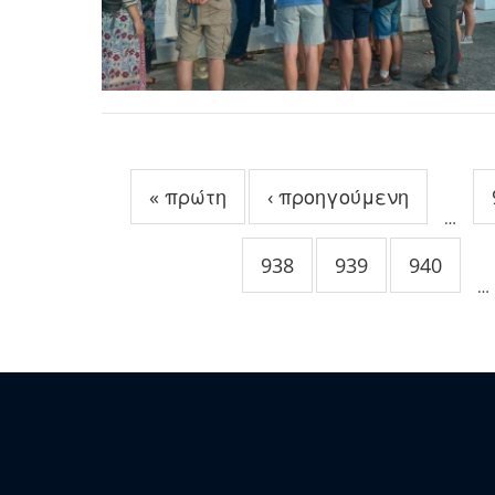
Σελίδες
« πρώτη
‹ προηγούμενη
…
938
939
940
…