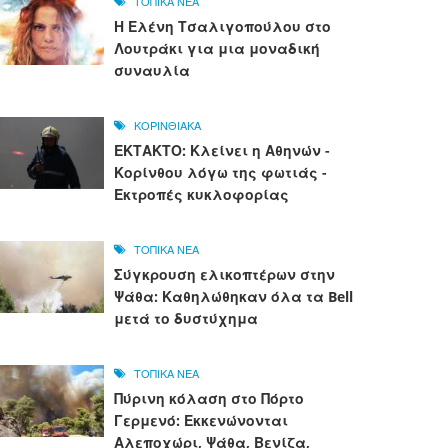
ΤΟΠΙΚΑ ΝΕΑ
Η Ελένη Τσαλιγοπούλου στο
Λουτράκι για μια μοναδική
συναυλία
ΚΟΡΙΝΘΙΑΚΑ
ΕΚΤΑΚΤΟ: Κλείνει η Αθηνών -
Κορίνθου λόγω της φωτιάς -
Εκτροπές κυκλοφορίας
ΤΟΠΙΚΑ ΝΕΑ
Σύγκρουση ελικοπτέρων στην
Ψάθα: Καθηλώθηκαν όλα τα Bell
μετά το δυστύχημα
ΤΟΠΙΚΑ ΝΕΑ
Πύρινη κόλαση στο Πόρτο
Γερμενό: Εκκενώνονται
Αλεποχώρι, Ψάθα, Βενίζα,