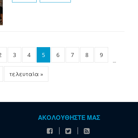
2
3
4
5
6
7
8
9
…
τελευταία »
ΑΚΟΛΟΥΘΗΣΤΕ ΜΑΣ