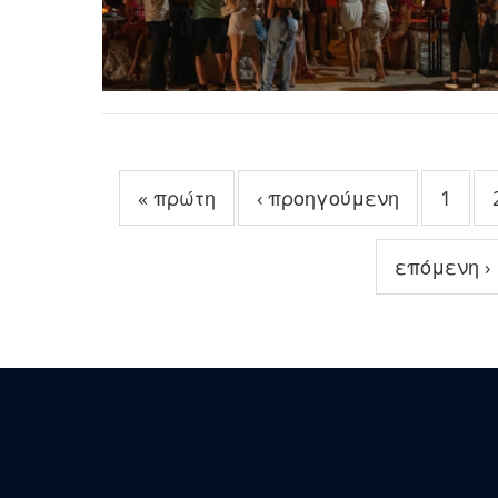
Σελίδες
« πρώτη
‹ προηγούμενη
1
επόμενη ›