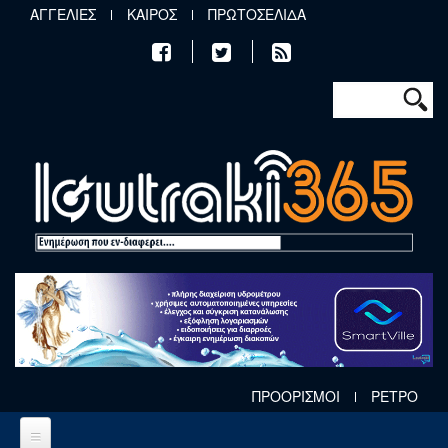
Παράκαμψη προς το κυρίως περιεχόμενο
ΑΓΓΕΛΙΕΣ
ΚΑΙΡΟΣ
ΠΡΩΤΟΣΕΛΙΔΑ
Φόρμα αν
Αναζήτηση
ΠΡΟΟΡΙΣΜΟΙ
ΡΕΤΡΟ