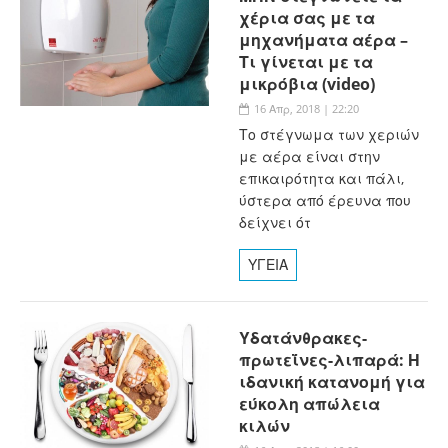
χέρια σας με τα
μηχανήματα αέρα –
Τι γίνεται με τα
μικρόβια (video)
16 Απρ, 2018 | 22:20
Το στέγνωμα των χεριών
με αέρα είναι στην
επικαιρότητα και πάλι,
ύστερα από έρευνα που
δείχνει ότ
ΥΓΕΙΑ
Υδατάνθρακες-
πρωτεΐνες-λιπαρά: Η
ιδανική κατανομή για
εύκολη απώλεια
κιλών