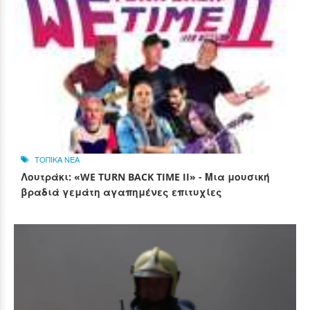
ΤΟΠΙΚΑ ΝΕΑ
Λουτράκι: «WE TURN BACK TIME II» - Μια μουσική
βραδιά γεμάτη αγαπημένες επιτυχίες