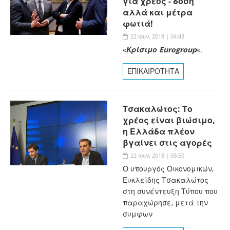
για χρέος - δόση
αλλά και μέτρα
φωτιά!
22 Ιουν, 2018 | 04:43
«
Κρίσιμο Eurogroup
«.
ΕΠΙΚΑΙΡΟΤΗΤΑ
Τσακαλώτος: Το
χρέος είναι βιώσιμο,
η Ελλάδα πλέον
βγαίνει στις αγορές
22 Ιουν, 2018 | 03:50
Ο υπουργός Οικονομικών,
Ευκλείδης Τσακαλώτος
στη συνέντευξη Τύπου που
παραχώρησε, μετά την
συμφων