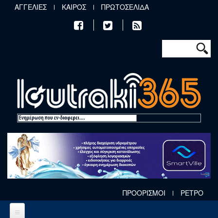
Παράκαμψη προς το κυρίως περιεχόμενο
ΑΓΓΕΛΙΕΣ
ΚΑΙΡΟΣ
ΠΡΩΤΟΣΕΛΙΔΑ
Φόρμα αν
Αναζήτηση
ΠΡΟΟΡΙΣΜΟΙ
ΡΕΤΡΟ