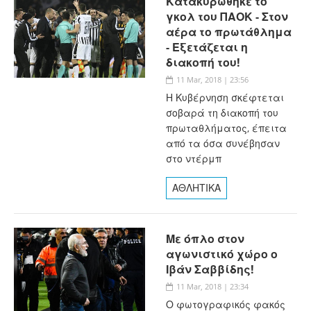
Κατακυρώθηκε το
γκολ του ΠΑΟΚ - Στον
αέρα το πρωτάθλημα
- Εξετάζεται η
διακοπή του!
11 Mar, 2018 | 23:56
Η Κυβέρνηση σκέφτεται
σοβαρά τη διακοπή του
πρωταθλήματος, έπειτα
από τα όσα συνέβησαν
στο ντέρμπ
ΑΘΛΗΤΙΚΑ
Με όπλο στον
αγωνιστικό χώρο ο
Ιβάν Σαββίδης!
11 Mar, 2018 | 23:34
Ο φωτογραφικός φακός