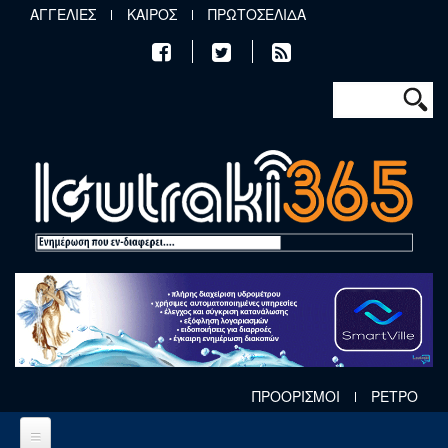
Παράκαμψη προς το κυρίως περιεχόμενο
ΑΓΓΕΛΙΕΣ
ΚΑΙΡΟΣ
ΠΡΩΤΟΣΕΛΙΔΑ
Φόρμα αν
Αναζήτηση
ΠΡΟΟΡΙΣΜΟΙ
ΡΕΤΡΟ