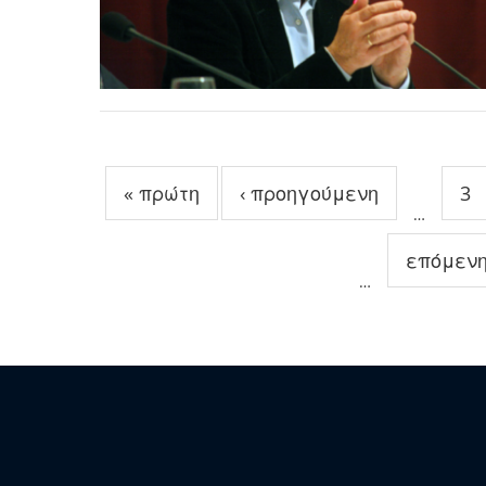
Σελίδες
« πρώτη
‹ προηγούμενη
3
…
επόμενη
…