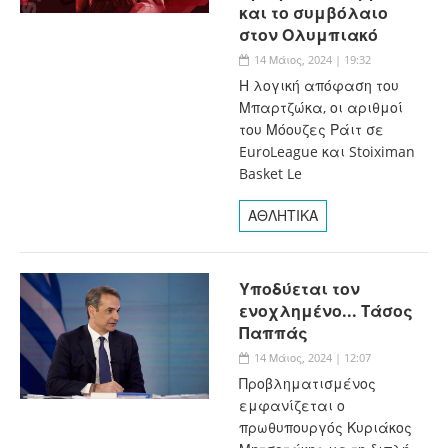
και το συμβόλαιο
στον Ολυμπιακό
14 Μάιος, 2024 | 19:32
Η λογική απόφαση του
Μπαρτζώκα, οι αριθμοί
του Μόουζες Ράιτ σε
EuroLeague και Stoiximan
Basket Le
ΑΘΛΗΤΙΚΑ
Υποδύεται τον
ενοχλημένο... Tάσος
Παππάς
14 Μάιος, 2024 | 12:07
Προβληματισμένος
εμφανίζεται ο
πρωθυπουργός Κυριάκος