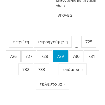
Μητσοτάκης με τη διπλή
νίκη τ
ΑΠΟΨΕΙΣ
Σελίδες
« πρώτη
‹ προηγούμενη
725
…
726
727
728
729
730
731
732
733
επόμενη ›
…
τελευταία »