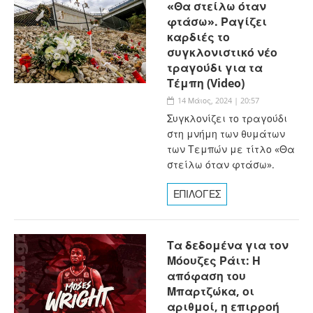
«Θα στείλω όταν
φτάσω». Ραγίζει
καρδιές το
συγκλονιστικό νέο
τραγούδι για τα
Τέμπη (Video)
14 Μάιος, 2024 | 20:57
Συγκλονίζει το τραγούδι
στη μνήμη των θυμάτων
των Τεμπών με τίτλο «Θα
στείλω όταν φτάσω».
ΕΠΙΛΟΓΕΣ
Τα δεδομένα για τον
Μόουζες Ράιτ: Η
απόφαση του
Μπαρτζώκα, οι
αριθμοί, η επιρροή