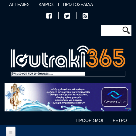
Παράκαμψη προς το κυρίως περιεχόμενο
ΑΓΓΕΛΙΕΣ
ΚΑΙΡΟΣ
ΠΡΩΤΟΣΕΛΙΔΑ
Φόρμα αν
Αναζήτηση
ΠΡΟΟΡΙΣΜΟΙ
ΡΕΤΡΟ