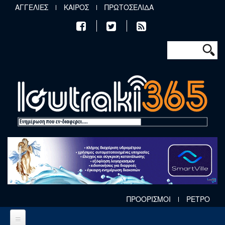
Παράκαμψη προς το κυρίως περιεχόμενο
ΑΓΓΕΛΙΕΣ
ΚΑΙΡΟΣ
ΠΡΩΤΟΣΕΛΙΔΑ
Φόρμα αν
Αναζήτηση
ΠΡΟΟΡΙΣΜΟΙ
ΡΕΤΡΟ