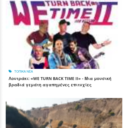
ΤΟΠΙΚΑ ΝΕΑ
Λουτράκι: «WE TURN BACK TIME II» - Μια μουσική
βραδιά γεμάτη αγαπημένες επιτυχίες