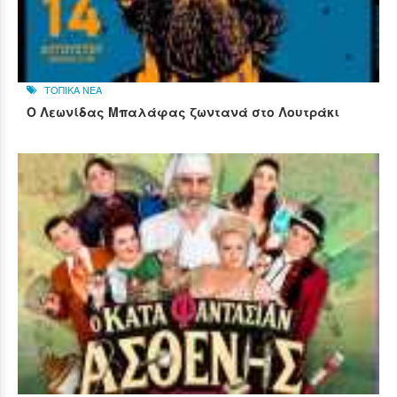
ΤΟΠΙΚΑ ΝΕΑ
Ο Λεωνίδας Μπαλάφας ζωντανά στο Λουτράκι