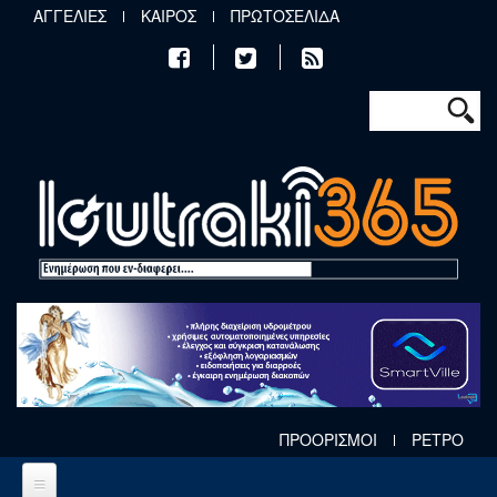
Παράκαμψη προς το κυρίως περιεχόμενο
ΑΓΓΕΛΙΕΣ
ΚΑΙΡΟΣ
ΠΡΩΤΟΣΕΛΙΔΑ
Φόρμα αν
Αναζήτηση
ΠΡΟΟΡΙΣΜΟΙ
ΡΕΤΡΟ