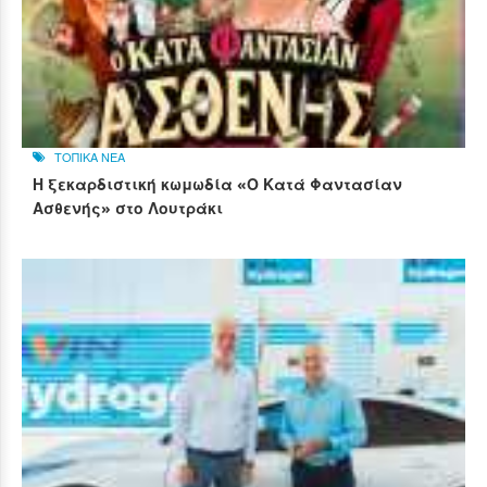
ΤΟΠΙΚΑ ΝΕΑ
Η ξεκαρδιστική κωμωδία «Ο Κατά Φαντασίαν
Ασθενής» στο Λουτράκι