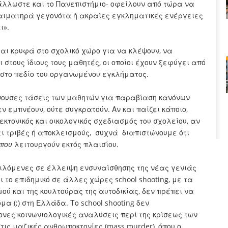
 άλλωστε και το Πανεπιστήμιο- οφείλουν από τώρα να
αιματηρά γεγονότα ή ακραίες εγκληματικές ενέργειες
ι».
ι κρυφά στο σχολικό χώρο για να κλέψουν, να
στους ίδιους τους μαθητές, οι οποίοι έχουν ξεφύγει από
 στο πεδίο του οργανωμένου εγκλήματος.
άνουσες τάσεις των μαθητών για παραβίαση κανόνων
ν εμπνέουν, ούτε συγκρατούν. Αν και παίζει κάποιο,
κτονικός και οικολογικός σχεδιασμός του σχολείου, αν
ι τριβές ή αποκλεισμούς, συχνά διαπιστώνουμε ότι
 που
λειτουργούν εκτός πλαισίου.
ιλόμενες σε έλλειψη ενσυναίσθησης της νέας γενιάς
τι το επιδημικό σε άλλες χώρες school shooting, με τα
ύ και της κουλτούρας της αυτοδικίας, δεν πρέπει να
α (;) στη Ελλάδα. Το school shooting δεν
νες κοινωνιολογικές αναλύσεις περί της κρίσεως των
στις μαζικές ανθρωποκτονίες (mass murder), όπου ο