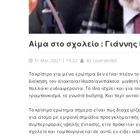
Αίμα στο σχολείο : Γιάννη
31 Mar, 2021 | 19:22
By
Loutraki365
Το κρίσιμο για μένα ερώτημα δεν είναι πλέον το 
διοίκηση, τον άτακτο/ατίθασο/ανυπάκουο μαθητή 
πολλά κι ενδιαφέροντα. Το ίδιο ισχύει και για τ
τραμπουκισμό, το γνωστό bullying. Και περί αυτο
Το κρίσιμο ερώτημα σήμερα είναι πως διαχειρίζε
για άτομο με εμφανή σημάδια προεγκληματικής α
συμπεριφοράς υψηλής έντασης, είτε πρόκειται γ
σχολείο και ταμπουρώνεται σε αυτό, εν είδει ασ