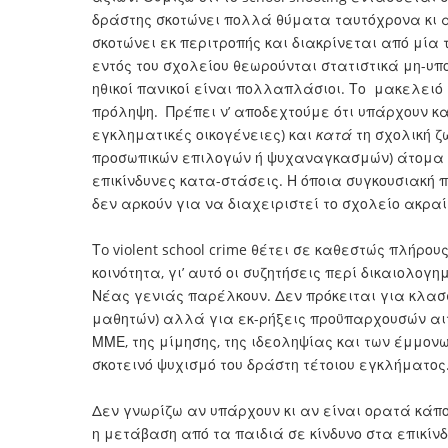
δράστης σκοτώνει πολλά θύματα ταυτόχρονα κι αδι
σκοτώνει εκ περιτροπής και διακρίνεται από μία 
εντός του σχολείου θεωρούνται στατιστικά μη-υπο
ηθικοί πανικοί είναι πολλαπλάσιοι. Το μακελειό 
πρόληψη. Πρέπει ν’ αποδεχτούμε ότι υπάρχουν κ
εγκληματικές οικογένειες) και
κατά
τη σχολική ζ
προσωπικών επιλογών ή ψυχαναγκασμών) άτομα πο
επικίνδυνες κατα-στάσεις. Η όποια συγκουσιακή 
δεν αρκούν για να διαχειριστεί το σχολείο ακρα
Τo violent school crime θέτει σε καθεστώς πλήρο
κοινότητα, γι’ αυτό οι συζητήσεις περί δικαιολο
Νέας γενιάς παρέλκουν. Δεν πρόκειται για κλασ
μαθητών) αλλά για εκ-ρήξεις προϋπαρχουσών αιτ
ΜΜΕ, της μίμησης, της ιδεοληψίας και των έμμονω
σκοτεινό ψυχισμό του δράστη τέτοιου εγκλήματος
Δεν γνωρίζω αν υπάρχουν κι αν είναι ορατά κάπο
η μετάβαση από τα παιδιά σε κίνδυνο στα επικίνδ