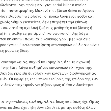
άκριτα. Δεν πρόκειται για serial killer ο οποίος
τάση αυτοτιμωρίας. Μολονότι οι βίαιοι θάνατοι/φόνοι
λογίσιμοι/μη-αξιόλογοι, οι προκαλούμενοι φόβοι και
χωρίς νόημα (senseless) δεν επιτρέπει την εύκολη
αι
πριν
από τη σχολική ζωή (π.χ μαθητές από βίαιες ή
ωή (π.χ μαθητές με άρνηση κοινωνικοποίησης λόγω
υ κινούνται πάνω στις κόκκινες γραμμές και στις
προσέγγιση ή καλοπροαίρετη «επανορθωτική δικαιοσύνη»
ίες μορφές βίας.
υς ανασφάλειας, συχνά και ομηρίας, όλη τη σχολική
γημένης βίας λόγω αυξημένου κοινωνικού ελέγχου της;
σική διαχείριση ψυχολογικών κρίσεων (ιδιοσυγκρασίας
ιών. Οι θεωρίες της υποκουλτούρας, της επίδρασης των
ν ιδεών επιχειρούν να ρίξουν φως σ’ έναν ιδιαίτερα
.
ια «
προειδοποιητικά σημάδια»
. Ίσως ναι, ίσως όχι. Όμως
υνα παιδιά έχει ήδη συντελεστεί, με την ευθύνη όλων