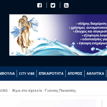
ΜΒΟΥΛΙΑ
CITY VIBE
ΕΠΙΚΑΙΡΟΤΗΤΑ
ΑΠΟΨΕΙΣ
ΑΘΛΗΤΙΚΑ
ki365
Αίμα στο σχολείο : Γιάννης Πανούσης