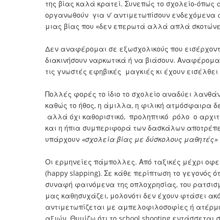
της βίας καλά κρατεί. Συνεπώς το σχολείο-όπως
οργανωθούν για ν’ αντιμετωπίσουν ενδεχόμενα 
μιας βίας που «δεν επερωτά αλλά απλά σκοτώνε
Δεν αναφέρομαι σε εξωσχολικούς που εισέρχοντα
διακινήσουν ναρκωτικά ή να βιάσουν. Αναφέρομαι 
τις γνωστές εφηβικές μαγκιές κι έχουν εισέλθει
Πολλές φορές το ίδιο το σχολείο αναδύει λανθ
καθώς το ήθος, η άμιλλα, η φιλική ατμόσφαιρα δε
αλλά όχι καθοριστικό, προληπτικό ρόλο ο αρχιτε
και η ήπια συμπεριφορά των δασκάλων αποτρέπε
υπάρχουν
«σχολεία βίας με δύσκολους μαθητές»
Οι ερμηνείες πάμπολλες. Από ταξικές μέχρι οφε
(happy slapping). Σε κάθε περίπτωση το γεγονός ό
συναφή φαινόμενα της οπλοχρησίας, του ρατσισμο
μας καθησυχάζει, μολονότι δεν έχουν φτάσει ακόμ
αντιμετωπίζεται με αμπελοφιλοσοφίες ή ατέρμο
αξιών. Θυμίζω ότι το school shooting εντάσσεται 