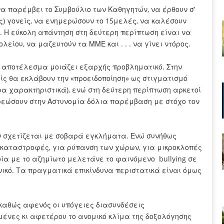
α παρέμβει το Συμβούλιο των Καθηγητών, να έρθουν σ’
) γονείς, να ενημερώσουν το 15μελές, να καλέσουν
με. Η εύκολη απάντηση στη δεύτερη περίπτωση είναι να
ολείου, να μαζευτούν τα ΜΜΕ και . . . να γίνει ντόρος.
το αποτέλεσμα μοιάζει εξαρχής προβληματικό. Στην
ίς θα εκλάβουν την «προειδοποίηση» ως στιγματισμό
α χαρακτηριστικά), ενώ στη δεύτερη περίπτωση αρκετοί
χρεώσουν στην Αστυνομία δόλια παρέμβαση με στόχο τον
ν σχετίζεται με σοβαρά εγκλήματα. Ενώ συνήθως
οκαταστροφές, για ρύπανση των χώρων, για μικροκλοπές
ία με το αζημίωτο μελετάνε το φαινόμενο bullying σε
ανικό. Τα πραγματικά επικίνδυνα περιστατικά είναι όμως
καθώς αφενός οι υπόγειες διασυνδέσεις
μένες κι αφετέρου το ανομικό κλίμα της δοξολόγησης