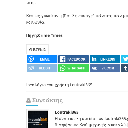
μας.
Και ως γνωστόν η βία λειτουργεί πάντοτε σαν μπ
κοινωνία.
Πηγη:Crime Times
ΑΠΟΨΕΙΣ
EMAIL
FACEBOOK
LINKEDIN
REDDIT
WHATSAPP
VK.COM
Ιστολόγιο του χρήστη Loutraki365
Συντάκτης
Loutraki365
Η συντακτική ομάδα του loutraki365
διαφέρουν: Καθημερινές αποκαλύψει