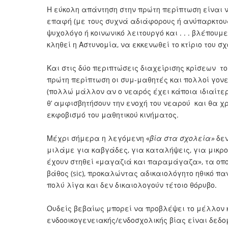
Η εύκολη απάντηση στην πρώτη περίπτωση είναι ν
επαφή (με τους συχνά αδιάφορους ή ανύπαρκτους
ψυχολόγο ή κοινωνικό λειτουργό και . . . βλέπου
κληθεί η Αστυνομία, να εκκενωθεί το κτίριο του σχ
Και στις δύο περιπτώσεις διαχείρισης κρίσεων 
πρώτη περίπτωση οι συμ-μαθητές και πολλοί γονε
(πολλώ μάλλον αν ο νεαρός έχει κάποια ιδιαίτερ
θ’ αμφισβητήσουν την ενοχή του νεαρού και θα 
εκφοβισμό του μαθητικού κινήματος.
Μέχρι σήμερα η λεγόμενη «
βία στα σχολεία»
δε
μιλάμε για καβγάδες, για καταλήψεις, για μικρ
έχουν στηθεί «μαγαζιά και παραμάγαζα», τα οπο
βάθος (sic), προκαλώντας αδικαιολόγητο ηθικό π
πολύ λίγα και δεν δικαιολογούν τέτοιο θόρυβο.
Ουδείς βεβαίως μπορεί να προβλέψει το μέλλον 
ενδοοικογενειακής/ενδοσχολικής βίας είναι δεδο