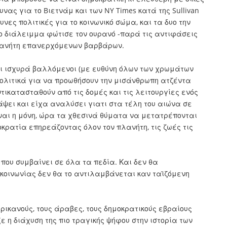
νας για το Bιετνάμ και των NY Times κατά της Sullivan
νες πολιτικές για το κοινωνικό σώμα, και τα δυο την
ο διάλειμμα φώτισε τον ουρανό -παρά τις αντιφάσεις
πλανήτη επανερχόμενων βαρβάρων.
οι ισχυρά βαλλόμενοι (με ευθύνη όλων των χρωμάτων
πολιτικά για να προωθήσουν την μισάνθρωπη ατζέντα
τικατασταθούν από τις δομές και τις λειτουργίες ενός
άψει και είχα αναλύσει γιατι στα τέλη του αιώνα σε
ίναι η μόνη, ώρα τα χθεσινά θύματα να μετατρέπονται
οκρατία επηρεάζοντας όλον τον πλανήτη, τις ζωές τις
 που συμβαίνει σε όλα τα πεδία. Και δεν θα
 κοινωνίας δεν θα το αντιλαμβάνεται καν ταϊζόμενη
ικανούς, τους άραβες, τους δημοκρατικούς εβραίους
ε η διάχυση της πιο τραγικής ψήφου στην ιστορία των