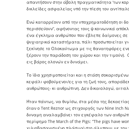
απαντήσουν στην άβολη πραγματικότητα ‘των κοριτ
δικλείδες ασφαλείας υπό την πίεση του αντίπαλο
Ενώ καταρρέουν από την υποχρηματοδότηση οι δομ
περισσεύουν”, αφήνοντας τους ψ κοινωνικά απόκλ
ένα έγκλημα ανθρώπου που έβλεπε δαίμονες σε 
ψυχιατρικά καταστήματα, πάλι προσωποιείται γι
ξεκίνησε το Ολοκαύτωμα με τις θανατηφόρες ε
ξέρουν την παράδοση του χώρου και την τιμούν).
εις βάρος ολονών εν δυνάμει.
Το ίδιο χρησιμοποιείται και η στάση σοκαρισμέ
κεφάλι φοβούμενοι/ες για τη ζωή τους, απαράδε
ανθρώπους- κι ανθρώπινη. Δεν δικαιολογώ, αιτιο
Ήταν πάντως, να θυμίσω, στα μέσα της δεκαετίας
όταν ο Tent Reznor ως στιχουργός των Nine Inch 
δυναμη αναλαμβάνει τον εγκέφαλο των ανθρώπων 
περίφημο The March of the Pigs: ”The pigs have won
χιλιοβασανισμένο πλάσμα) στο άλμπουμ με τον τό