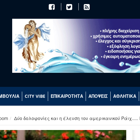
ΜΒΟΥΛΙΑ
CITY VIBE
ΕΠΙΚΑΙΡΟΤΗΤΑ
ΑΠΟΨΕΙΣ
ΑΘΛΗΤΙΚΑ
room
Δύο δολοφονίες και η έλευση του αμερικανικού Ράιχ....