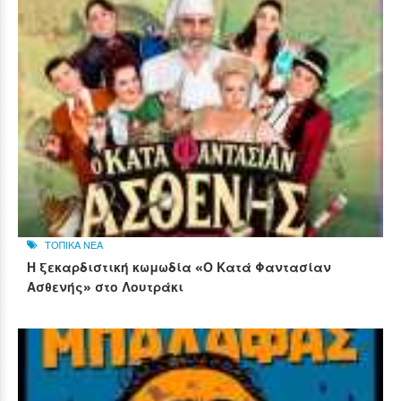
ΤΟΠΙΚΑ ΝΕΑ
Η ξεκαρδιστική κωμωδία «Ο Κατά Φαντασίαν
Ασθενής» στο Λουτράκι