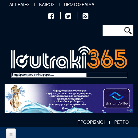
Παράκαμψη προς το κυρίως περιεχόμενο
ΑΓΓΕΛΙΕΣ
ΚΑΙΡΟΣ
ΠΡΩΤΟΣΕΛΙΔΑ
Φόρμα αν
Αναζήτηση
ΠΡΟΟΡΙΣΜΟΙ
ΡΕΤΡΟ