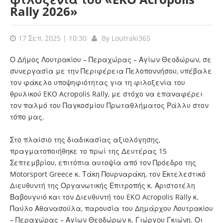
Rally 2026»
17 Σεπ, 2025 | 10:30
By
Loutraki365
Ο Δήμος Λουτρακίου – Περαχώρας – Αγίων Θεοδώρων, σε
συνεργασία με την Περιφέρεια Πελοποννήσου, υπέβαλε
τον φάκελο υποψηφιότητας για τη φιλοξενία του
θρυλικού EKO Acropolis Rally, με στόχο να επαναφέρει
τον παλμό του Παγκοσμίου Πρωταθλήματος Ράλλυ στον
τόπο μας.
Στο πλαίσιο της διαδικασίας αξιολόγησης,
πραγματοποιήθηκε το πρωί της Δευτέρας 15
Σεπτεμβρίου, επιτόπια αυτοψία από τον Πρόεδρο της
Motorsport Greece κ. Τάκη Πουρναράκη, τον Εκτελεστικό
Διευθυντή της Οργανωτικής Επιτροπής κ. Αριστοτέλη
Βαβουγυιό και τον Διευθυντή του EKO Acropolis Rally κ.
Παύλο Αθανασούλα, παρουσία του Δημάρχου Λουτρακίου
– Περαχώρας – Αγίων Θεοδώρων κ. Γιώργoυ Γκιώνη. Οι