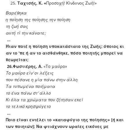
Ταχτσής, Κ. «
Προσοχή! Κίνδυνος Ζωή!»
Βαρέθηκα
η ποίηση της ποίησης την ποίηση
τη ζωή σας
αυτή τί την κάνατε;
…
Ήταν ποτέ η ποίηση υποκατάστατο της Ζωής; όποιος κι
αν το ’πε ή αν το αισθάνθηκε, πόσο ποιητής μπορεί να
θεωρείται;
26.
Φωστιέρης, Α.
«Το μαύρο»
Το μαύρο είν’ οι λέξεις
που πέσανε η μία πάνω στην άλλη
Τα τυπωμένα ποιήματα
το ένα πάνω στ’ άλλο
Κι όλα τα χρώματα που ζήτησαν εκεί
το τελικό κρησφύγετο
…
Ποιο είναι εντέλει το «καταφύγιο της ποίησης» [ή και
των ποιητών]; Να φτιάχνουν ωραίες εικόνες με