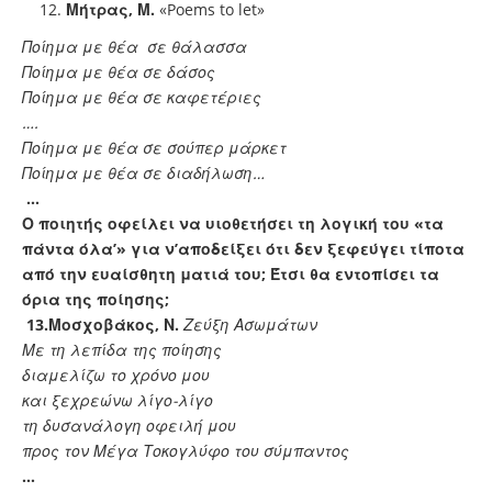
Μήτρας
,
Μ
.
«Poems to let»
Ποίημα με θέα σε θάλασσα
Ποίημα με θέα σε δάσος
Ποίημα με θέα σε καφετέριες
….
Ποίημα με θέα σε σούπερ μάρκετ
Ποίημα με θέα σε διαδήλωση…
…
Ο ποιητής οφείλει να υιοθετήσει τη λογική του «τα
πάντα όλα’» για ν’αποδείξει ότι δεν ξεφεύγει τίποτα
από την ευαίσθητη ματιά του; Έτσι θα εντοπίσει τα
όρια της ποίησης;
13.
Μοσχοβάκος, Ν.
Ζεύξη Ασωμάτων
Με τη λεπίδα της ποίησης
διαμελίζω το χρόνο μου
και ξεχρεώνω λίγο-λίγο
τη δυσανάλογη οφειλή μου
προς τον Μέγα Τοκογλύφο του σύμπαντος
…