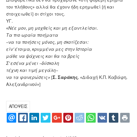
του πλήθους» αλλά θα έχουν ήδη ερημωθεί [ή και
στοιχειωθεί] οι στίχοι τους.
ΥΓ.
«
Νέε μου, μη μοχθείς και μη εξαντλείσαι.
Τα πιο ωραία ποιήματα
–
να τα ποιήσεις μόνος, μη σκοτίζεσαι:
είν’ έτοιμα, κρυμμένα μες στην Ιστορία
μάθε να ψάχνεις και θα τα βρείς
Σ’ εσένα μένει
–
δύσκολη
τέχνη και τιμή μεγάλη
–
να τα φανερώσεις»
[
Σ. Σαράκης
, «Διδαχή Κ.Π. Καβάφη,
Αλεξανδρινού»]
ΑΠΟΨΕΙΣ