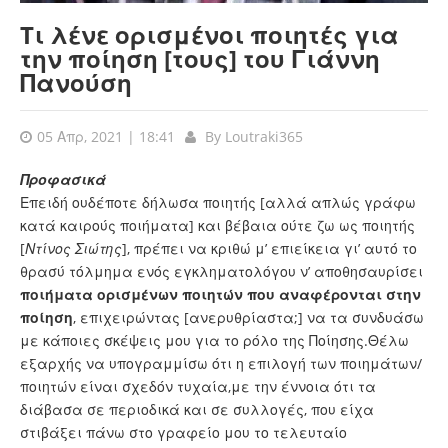
Tι λένε ορισμένοι ποιητές για
την ποίηση [τους] του Γιάννη
Πανούση
05 Απρ, 2021 | 18:41
By
Loutraki365
Προφασικά
Επειδή ουδέποτε δήλωσα ποιητής [αλλά απλώς γράφω
κατά καιρούς ποιήματα] και βέβαια ούτε ζω ως ποιητής
[
Ντίνος
Σιώτης
], πρέπει να κριθώ μ’ επιείκεια γι’ αυτό το
θρασύ τόλμημα ενός εγκληματολόγου ν’ αποθησαυρίσει
ποιήματα ορισμένων ποιητών που αναφέρονται στην
ποίηση
, επιχειρώντας [ανερυθρίαστα;] να τα συνδυάσω
με κάποιες σκέψεις μου για το ρόλο της Ποίησης.Θέλω
εξαρχής να υπογραμμίσω ότι η επιλογή των ποιημάτων/
ποιητών είναι σχεδόν τυχαία,με την έννοια ότι τα
διάβασα σε περιοδικά και σε συλλογές, που είχα
στιβάξει πάνω στο γραφείο μου το τελευταίο