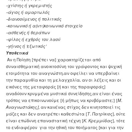
–χτίστης ή γκρεμιστής
–άγιος ή αμαρτωλός
–διανοούμενος ή πολιτικός
–κοινωνικό ή α(ντι)κοινωνικό στοιχείο
–ασθενής ή θεράπων
–φίλος ή εχθρός του λαού
–γήινος ή ‘εξωτικός’
Υποθετικά
Αν η Ποίηση [πρέπει να] χαρακτηρίζεται από
συναισθηματική ανοικτοσύνη του γράφοντος και ψυχική
ετοιμότητα του αναγνώστη,αν οφείλει να υπερβαίνει
την παραμυθία και τη μελαγχολία, αν οι λέξεις και οι
εικόνες της μεταφοράς [ή και της παραφοράς]
αναδύουν κρυμμένα μυστικά συνείδησης,αν είναι ένας
τρόπος να επικοινωνούμε [ή μήπως να κρυβόμαστε;] [
Μ.
Αναγνωστάκης],
αν κανένας στίχος δεν κινητοποιεί τις
μάζες και δεν ανατρέπει καθεστώτα [
Τ. Πατρίκιος
], ούτε
είναι επώδυνη επαναστατική τέχνη [
Κ. Κρεμμύδας
], τότε
το ενδιαφέρον για την ηθική του ποιήματος [και για την