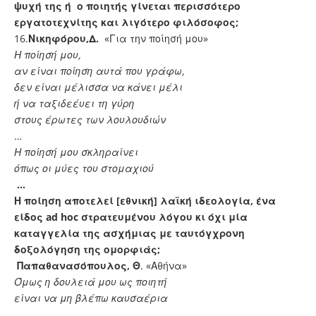
ψυχή της ή ο ποιητής γίνεται περισσότερο
εργατοτεχνίτης και λιγότερο φιλόσοφος;
16.
Νικηφόρου,Δ.
«Για την ποίησή μου»
Η ποίησή μου,
αν είναι ποίηση αυτά που γράφω,
δεν είναι μέλισσα να κάνει μέλι
ή να ταξιδεέυει τη γύρη
στους έρωτες των λουλουδιών
…
Η ποίησή μου σκληραίνει
όπως οι μύες του στομαχιού
…
Η ποίηση αποτελεί [εθνική] λαϊκή ιδεολογία, ένα
είδος
ad
hoc
στρατευμένου λόγου κι όχι μία
καταγγελία της ασχήμιας με ταυτόγχρονη
δοξολόγηση της ομορφιάς;
Παπαθανασόπουλος, Θ
. «Αθήνα»
Όμως η δουλειά μου ως ποιητή
είναι να μη βλέπω καυσαέρια
…