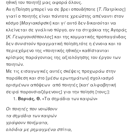
ηθική του ποιητή] μας αφορά όλους.
Αν η Ποίηση μπορεί να σε βρει οπουδήποτε [
Τ. Πατρίκιος
]
γιατί ο ποιητής είναι πάντοτε χρεώστης απέναντι στον
κόσμο [
Μαγιακόφσκι
] και γι’ αυτό δεν δικαιούται να
κλείνεται σε γυάλινο πύργο, αν τα στιχάκια της Αγοράς
[
Κ. Γεωργουσόπουλος
] και της κομματικής προπαγάνδας
δεν συνιστούν πραγματική ποίηση,τότε η έννοια και το
περιεχόμενο της «ποιητικής ηθικής» καθίστανται
κρίσιμος παράγοντας της αξιολόγησης του έργου των
ποιητών.
Με τις εισαγωγικές αυτές σκέψεις προχωράω στην
παράθεση και στο [μέσω ερωτημάτων] σχολιασμό
ορισμένων απόψεων από ποιητές [κατ’ αλφαβητική
σειρά παρουσιαζόμενους] για την ποίηση [τους;]:
Βοριάς, Θ.
«Τα σημάδια των καιρών»
Οι ποιητές που νοιώθουν
τα σημάδια των καιρών
γράφουν ποιήματα,
ολόιδια με ρημαγμένα σπίτια,