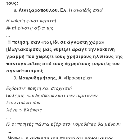
τους;
Λιντζαροπούλου, Ελ.
Η αναιδής σκιά
Η ποίηση είναι περιττή
Αυτή είναι η αξία της
…
Η ποίηση, σαν «ταξίδι σε άγνωστη χώρα»
[Μαγιακόφσκι] μάς θυμίζει άραγε την κόκκινη
γραμμή που χωρίζει τους χρήσιμους ηλίθιους της
παντογνωσίας από τους άχρηστους ευφυείς του
αγνωστικισμού;
Μακρυδημήτρης, Α.
«Προφητεία»
Εξόριστε ποιητή και στοχαστή
Πολέμιε των δεσποτών και των τυράννων
Στον αιώνα σου
λέγε τι βλέπεις
….
Κι οι ποιητές πάντα εξόριστοι νομοθέτες θα μένουν
…
Μήπως η αίσθηση του ποιητή ότι μόνον αυτός