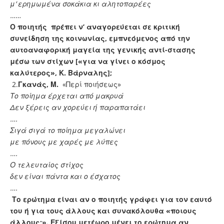
μ’ ερημωμένα σοκάκια κι αλητοπαρέες
……
Ο ποιητής πρέπει ν’ αναγορεύεται σε κριτική
συνείδηση της κοινωνίας, εμπνεόμενος από την
αυτοαναφορική μαγεία της γενικής αντί-στασης
μέσω των στίχων [«για να γίνει ο κόσμος
καλύτερος», Κ. Βάρναλης];
2.
Γκανάς, Μ.
«Περί ποιήσεως»
Το ποίημα έρχεται από μακρυά
Δεν ξέρεις αν χορεύει ή παραπατάει
….
Σιγά σιγά το ποίημα μεγαλώνει
με πόνους με χαρές με λύπες
….
Ο τελευταίος στίχος
δεν είναι πάντα και ο έσχατος
….
Το ερώτημα είναι αν ο ποιητής γράφει για τον εαυτό
του ή για τους άλλους και συνακόλουθα «ποιους
άλλους;». Εξίσου μετέωρο μένει το ερώτημα αν