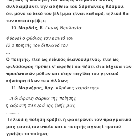
συλλαμβάνει την αλήθεια του Σύμπαντος Κόσμου,
ότι μόνο το δικό του βλέμμα είναι καθαρό, τελικά θα
τον καταστρέψει;
Μαρδάς, Κ
.
Γυμνή Θεολογία
Φθονεί ο φθόνος τον εαυτό του
Κι ο ποιητής τον διπλανό του
…
Ο ποιητής, είτε ως ειδικός διανοούμενος, είτε ως
φιλόσοφος πρέπει ν’ αφεθεί να πέσει στα δίχτυα των
προσωπικών μύθων και στην παγίδα του γενικού
κήνσορα όλων των άλλων;
Μαρνέρος, Αργ. «
Χρόνος χαράκτης»
…η διάφανη σάρκα της ποίησης
η αόρατη πλευρά της ζωής μας
………..
Τελικά η ποίηση κρύβει ή φανερώνει τον πραγματικό
μας εαυτό,τον οποίο και ο ποιητής αγνοεί προτού
γράψει το ποίημα;