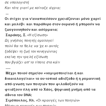
σε υπολογιστή
Και τότε γιατί με κοίταξε άγρια;
…
Οι στίχοι για ν’αναπνεύσουν χρειάζονται μόνο χαρτί
και μολύβι και παράθυρο στον ουρανό ή μπορούν να
ζωογοννηθούν και ασύρματα;
Σαράκης, Σ.
«Η εξίσωση»
Ως γνήσιος ποιητής ομολογεί
πολύ θα το ’θελε να ’χε κι αυτός
ξοδέψει τη ζωή του κυνηγώντας
εκείνη την τρελή εξίσωση
που βγάζει απ’ το τίποτε στο κάτι
…..
Μέχρι ποιού σημείου «νομιμοποιείται ή και
δικαιολογείται» το ου-τοπικό αδιέξοδο ή η ρομαντική
από-γνωση των ποιητών που φιλοδοξούν να
φτιάξουν ύλη από το Χάος, ψηφιακή μνήμη από τα
άδυτα του
DNA
;
Σιμόπουλος, Ηλ.
«Οι κραυγές των ποιητών»
Μόνον οι κραυγές των ποιητών