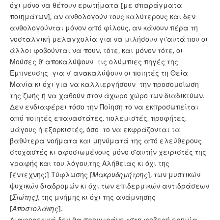
όχι μόνο να θέτουν ερωτήματα [με σπαράγματα
ποιημάτων], αν ανθολογούν τους καλύτερους και δεν
ανθολογούνται μόνον από φίλους, αν κάνουν πέρα τη
νοσταλγική μελαγχολία για να μιλήσουν γι’αυτά που οι
άλλοι φοβούνται να πουν, τότε, και μόνον τότε, οι
Μούσες θ’ αποκαλύψουν τις ολύμπιες πηγές της
Έμπνευσης για ν’ ανακαλύψουν οι ποιητές τη Θεία
Μανία κι όχι για να καλλιεργήσουν την προσομοίωση
της ζωής ή να χαθούν στον άχωρο χώρο των διαδικτύων.
Δεν ενδιαφέρει τόσο την Ποίηση το να εκπροσωπείται
από ποιητές επαναστάτες, πολεμιστές, προφήτες,
μάγους ή εξορκιστές, όσο το να εκφράζονται τα
βαθύτερα νοήματα και μηνύματά της από ελεύθερους
στοχαστές κι αφοσιωμένους μόνο σ’αυτήν χειριστές της
γραφής και του λόγου,της Αλήθειας κι όχι της
[έντεχνης;] Τύφλωσης [
Μακρυδημήτρης
], των μυστικών
ψυχικών διαδρομών κι όχι των επιδερμικών αντιδράσεων
[
Σιώτης],
της μνήμης κι όχι της ανάμνησης
[
Αποστολάκης
].
Διαφορετικά δεν θα προχωράνε «στη φοβερή ερημία