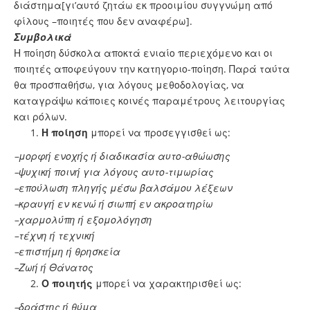
διάστημα[γι’αυτό ζητάω εκ προοιμίου συγγνώμη από
φίλους –ποιητές που δεν αναφέρω].
Συμβολικά
Η ποίηση δύσκολα αποκτά ενιαίο περιεχόμενο και οι
ποιητές αποφεύγουν την κατηγοριο-ποίηση. Παρά ταύτα
θα προσπαθήσω, για λόγους μεθοδολογίας, να
καταγράψω κάποιες κοινές παραμέτρους λειτουργίας
και ρόλων.
Η ποίηση
μπορεί να προσεγγισθεί ως:
–μορφή ενοχής ή διαδικασία αυτο-αθώωσης
–ψυχική ποινή για λόγους αυτο-τιμωρίας
–επούλωση πληγής μέσω βαλσάμου λέξεων
–κραυγή εν κενώ ή σιωπή εν ακροατηρίω
–χαρμολύπη ή εξομολόγηση
–τέχνη ή τεχνική
–επιστήμη ή θρησκεία
–Ζωή ή Θάνατος
Ο ποιητής
μπορεί να χαρακτηρισθεί ως:
–δράστης ή θύμα