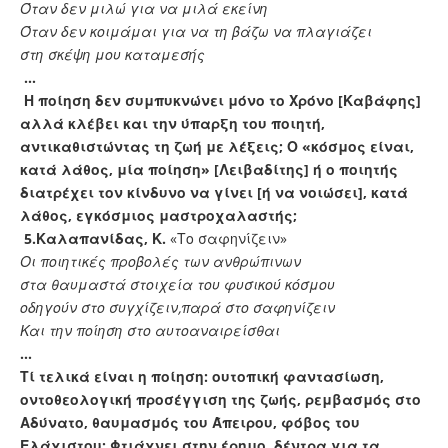
Όταν δεν μιλώ για να μιλά εκείνη
Όταν δεν κοιμάμαι για να τη βάζω να πλαγιάζει
στη σκέψη μου καταμεσής
…
Η ποίηση δεν συμπυκνώνει μόνο το Χρόνο [Καβάφης]
αλλά κλέβει και την ύπαρξη του ποιητή,
αντικαθιστώντας τη ζωή με λέξεις; Ο «κόσμος είναι,
κατά λάθος, μία ποίηση» [Λειβαδίτης] ή ο ποιητής
διατρέχει τον κίνδυνο να γίνει [ή να νοιώσει], κατά
λάθος, εγκόσμιος μαστροχαλαστής;
5.
Καλαπανίδας, Κ.
«Το σαφηνίζειν»
Οι ποιητικές προβολές των ανθρώπινων
στα θαυμαστά στοιχεία του φυσικού κόσμου
οδηγούν στο συγχίζειν,παρά στο σαφηνίζειν
Και την ποίηση στο αυτοαναιρείσθαι
…
Τί τελικά είναι η ποίηση: ουτοπική φαντασίωση,
οντοθεολογική προσέγγιση της ζωής, ρεμβασμός στο
Αδύνατο, θαυμασμός του Άπειρου, φόβος του
Ελάχιστου; Φτιάχνει στην έρημο δέντρα για τα