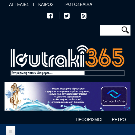
Παράκαμψη προς το κυρίως περιεχόμενο
ΑΓΓΕΛΙΕΣ
ΚΑΙΡΟΣ
ΠΡΩΤΟΣΕΛΙΔΑ
Φόρμα αν
Αναζήτηση
ΠΡΟΟΡΙΣΜΟΙ
ΡΕΤΡΟ