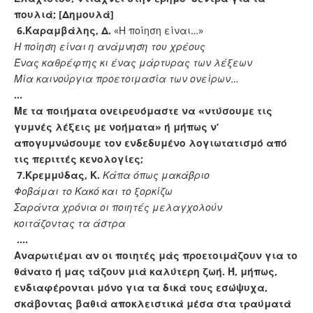
πουλιά; [Δημουλά]
6.
Καραμβάλης, Δ.
«Η ποίηση είναι…»
Η ποίηση είναι η ανάμνηση του χρέους
Ένας καθρέφτης κι ένας μάρτυρας των λέξεων
Μία καινούργια προετοιμασία των ονείρων…
…
Με τα ποιήματα ονειρευόμαστε να «ντύσουμε τις
γυμνές λέξεις με νοήματα» ή μήπως ν’
απογυμνώσουμε τον ενδεδυμένο λογιωτατισμό από
τις περιττές κενολογίες;
7.
Κρεμμύδας, Κ.
Κάπα όπως μακάβριο
Φοβάμαι το Κακό και το ξορκίζω
Σαράντα χρόνια οι ποιητές μελαγχολούν
κοιτάζοντας τα άστρα
….
Αναρωτιέμαι αν οι ποιητές μάς προετοιμάζουν για το
θάνατο ή μας τάζουν μιά καλύτερη ζωή. Ή, μήπως,
ενδιαφέρονται μόνο για τα δικά τους εσώψυχα,
σκάβοντας βαθιά αποκλειστικά μέσα στα τραύματά