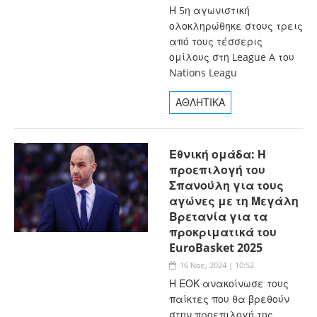
Η 5η αγωνιστική
ολοκληρώθηκε στους τρεις
από τους τέσσερις
ομίλους στη League A του
Nations Leagu
ΑΘΛΗΤΙΚΑ
Εθνική ομάδα: Η
προεπιλογή του
Σπανούλη για τους
αγώνες με τη Μεγάλη
Βρετανία για τα
προκριματικά του
EuroBasket 2025
16 Νοε, 2024 | 10:52
Η ΕΟΚ ανακοίνωσε τους
παίκτες που θα βρεθούν
στην προεπιλογή της