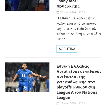
"baby face"
Μουζακίτης
18 Νοε, 2024 | 10:11
Η Εθνική Ελλάδας ήταν
καλύτερη από το πρώτο
ως το τελευταίο λεπτό,
πέρασε από τη Φινλανδία
με το
ΑΘΛΗΤΙΚΑ
Εθνική Ελλάδας:
Αυτοί είναι οι πιθανοί
αντίπαλοι της
γαλανόλευκης στα
playoffs ανόδου στη
League A του Nations
League
16 Νοε, 2024 | 11:21