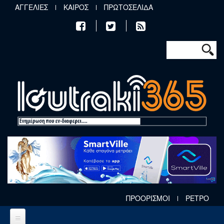
Παράκαμψη προς το κυρίως περιεχόμενο
ΑΓΓΕΛΙΕΣ
ΚΑΙΡΟΣ
ΠΡΩΤΟΣΕΛΙΔΑ
Φόρμα αν
Αναζήτηση
ΠΡΟΟΡΙΣΜΟΙ
ΡΕΤΡΟ