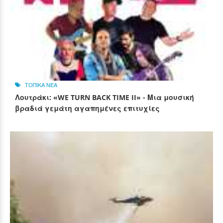
ΤΟΠΙΚΑ ΝΕΑ
Λουτράκι: «WE TURN BACK TIME II» - Μια μουσική
βραδιά γεμάτη αγαπημένες επιτυχίες