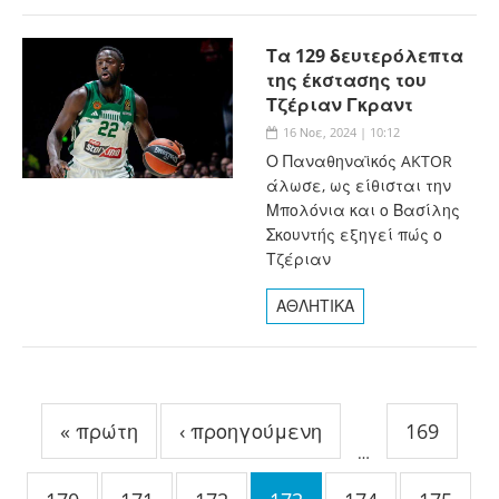
Τα 129 δευτερόλεπτα
της έκστασης του
Τζέριαν Γκραντ
16 Νοε, 2024 | 10:12
Ο Παναθηναϊκός AKTOR
άλωσε, ως είθισται την
Μπολόνια και ο Βασίλης
Σκουντής εξηγεί πώς ο
Τζέριαν
ΑΘΛΗΤΙΚΑ
Σελίδες
« πρώτη
‹ προηγούμενη
169
…