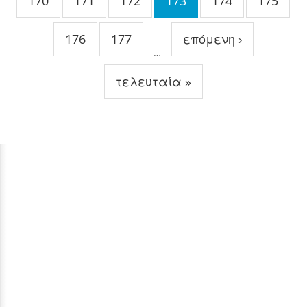
170
171
172
173
174
175
176
177
επόμενη ›
…
τελευταία »