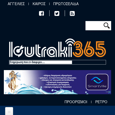
Παράκαμψη προς το κυρίως περιεχόμενο
ΑΓΓΕΛΙΕΣ
ΚΑΙΡΟΣ
ΠΡΩΤΟΣΕΛΙΔΑ
Φόρμα αν
Αναζήτηση
ΠΡΟΟΡΙΣΜΟΙ
ΡΕΤΡΟ