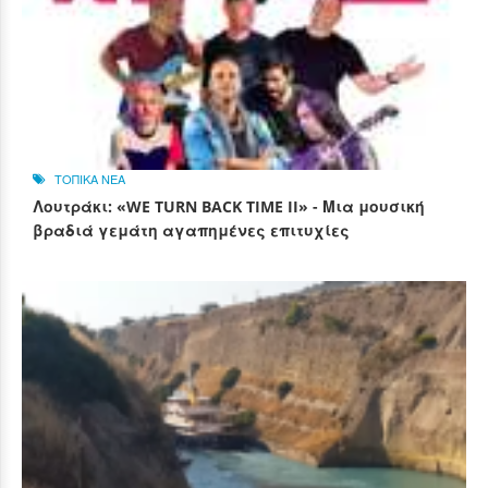
ΤΟΠΙΚΑ ΝΕΑ
Λουτράκι: «WE TURN BACK TIME II» - Μια μουσική
βραδιά γεμάτη αγαπημένες επιτυχίες