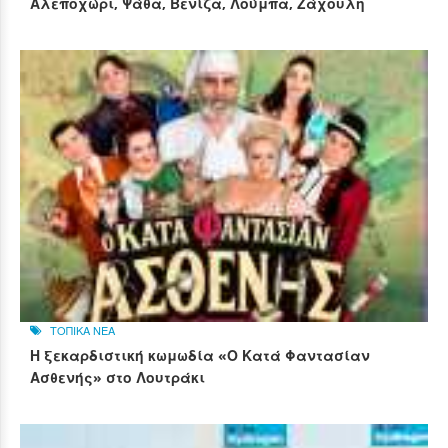
Αλεποχώρι, Ψάθα, Βενίζα, Λούμπα, Ζάχουλη
ΤΟΠΙΚΑ ΝΕΑ
Η ξεκαρδιστική κωμωδία «Ο Κατά Φαντασίαν
Ασθενής» στο Λουτράκι