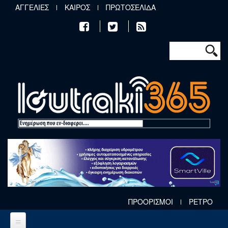
Παράκαμψη προς το κυρίως περιεχόμενο
ΑΓΓΕΛΙΕΣ
ΚΑΙΡΟΣ
ΠΡΩΤΟΣΕΛΙΔΑ
Φόρμα αν
Αναζήτηση
ΠΡΟΟΡΙΣΜΟΙ
ΡΕΤΡΟ