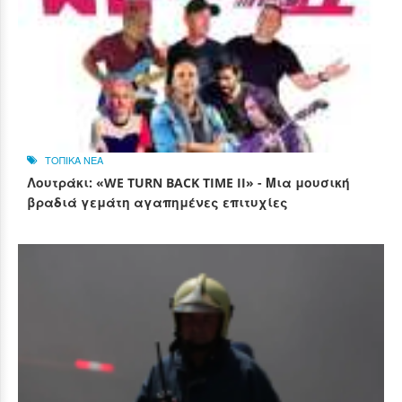
ΤΟΠΙΚΑ ΝΕΑ
Λουτράκι: «WE TURN BACK TIME II» - Μια μουσική
βραδιά γεμάτη αγαπημένες επιτυχίες