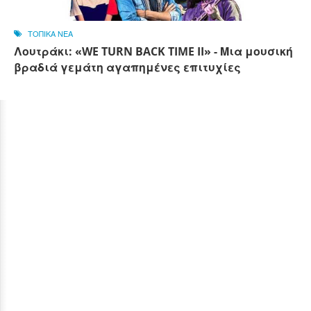
ΤΟΠΙΚΑ ΝΕΑ
Λουτράκι: «WE TURN BACK TIME II» - Μια μουσική
βραδιά γεμάτη αγαπημένες επιτυχίες