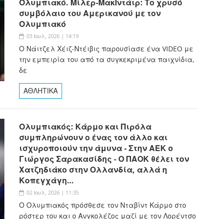
Ολυμπιακό. Μίλερ-ΜακΙντάιρ: Το χρυσό
συμβόλαιο του Αμερικανού με τον
Ολυμπιακό
03 Ιουλ, 2026 | 14:19
Ο Νάιτζελ Χέιζ-Ντέιβις παρουσίασε ένα VIDEO με
την εμπειρία του από τα συγκεκριμένα παιχνίδια,
δε
ΑΘΛΗΤΙΚΑ
Ολυμπιακός: Κάρμο και Πιρόλα
συμπληρώνουν ο ένας τον άλλο και
ισχυροποιούν την άμυνα - Στην ΑΕΚ ο
Γιώργος Σαρακασίδης - Ο ΠΑΟΚ θέλει τον
Χατζηδιάκο στην Ολλανδία, αλλά η
Κοπεγχάγη…
02 Ιουλ, 2026 | 11:35
Ο Ολυμπιακός πρόσθεσε τον Νταβίντ Κάρμο στο
ρόστερ του και ο Ανγκολέζος μαζί με τον Λορέντσο