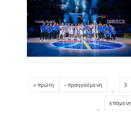
Σελίδες
« πρώτη
‹ προηγούμενη
3
…
επόμενη
…