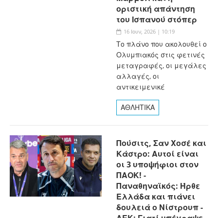
οριστική απάντηση
του Ισπανού στόπερ
16 Ιουν, 2026 | 10:19
Το πλάνο που ακολουθεί ο
Ολυμπιακός στις φετινές
μεταγραφές, οι μεγάλες
αλλαγές, οι
αντικειμενικέ
ΑΘΛΗΤΙΚΑ
Πούσιτς, Σαν Χοσέ και
Κάστρο: Αυτοί είναι
οι 3 υποψήφιοι στον
ΠΑΟΚ! -
Παναθηναϊκός: Ήρθε
Ελλάδα και πιάνει
δουλειά ο Νίστρουπ -
ΑΕΚ: Γιατί υπέγραψε