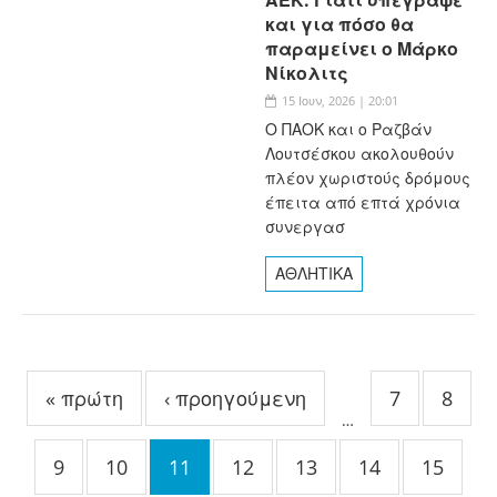
και για πόσο θα
παραμείνει ο Μάρκο
Νίκολιτς
15 Ιουν, 2026 | 20:01
Ο ΠΑΟΚ και ο Ραζβάν
Λουτσέσκου ακολουθούν
πλέον χωριστούς δρόμους
έπειτα από επτά χρόνια
συνεργασ
ΑΘΛΗΤΙΚΑ
Σελίδες
« πρώτη
‹ προηγούμενη
7
8
…
9
10
11
12
13
14
15