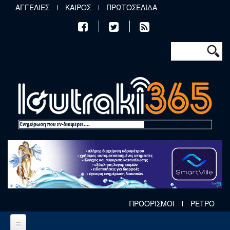
Παράκαμψη προς το κυρίως περιεχόμενο
ΑΓΓΕΛΙΕΣ
ΚΑΙΡΟΣ
ΠΡΩΤΟΣΕΛΙΔΑ
Φόρμα αν
Αναζήτηση
ΠΡΟΟΡΙΣΜΟΙ
ΡΕΤΡΟ