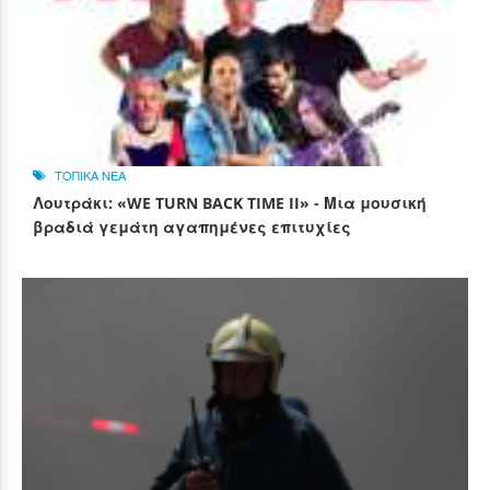
ΤΟΠΙΚΑ ΝΕΑ
Λουτράκι: «WE TURN BACK TIME II» - Μια μουσική
βραδιά γεμάτη αγαπημένες επιτυχίες