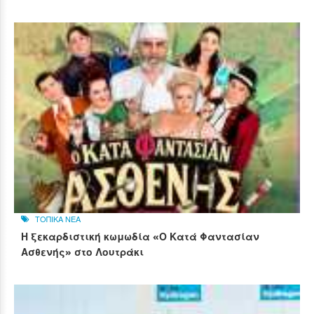
ΤΟΠΙΚΑ ΝΕΑ
Η ξεκαρδιστική κωμωδία «Ο Κατά Φαντασίαν
Ασθενής» στο Λουτράκι