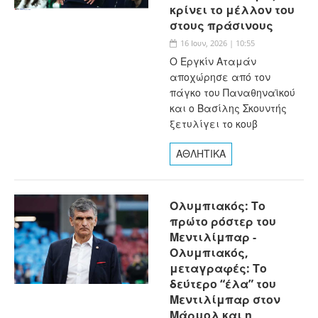
κρίνει το μέλλον του
στους πράσινους
16 Ιουν, 2026 | 10:55
Ο Εργκίν Αταμάν
αποχώρησε από τον
πάγκο του Παναθηναϊκού
και ο Βασίλης Σκουντής
ξετυλίγει το κουβ
ΑΘΛΗΤΙΚΑ
Ολυμπιακός: Το
πρώτο ρόστερ του
Μεντιλίμπαρ -
Ολυμπιακός,
μεταγραφές: Το
δεύτερο “έλα” του
Μεντιλίμπαρ στον
Μάρμολ και η