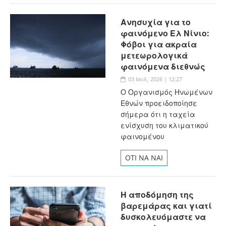
Ανησυχία για το
φαινόμενο Ελ Νίνιο:
Φόβοι για ακραία
μετεωρολογικά
φαινόμενα διεθνώς
03 Ιουλ, 2026 | 12:27
Ο Οργανισμός Ηνωμένων
Εθνών προειδοποίησε
σήμερα ότι η ταχεία
ενίσχυση του κλιματικού
φαινομένου
OTI NA NAI
Η αποδόμηση της
βαρεμάρας και γιατί
δυσκολευόμαστε να