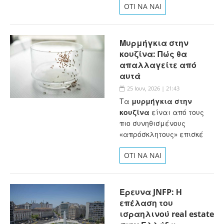
OTI NA NAI
Μυρμήγκια στην
κουζίνα: Πώς θα
απαλλαγείτε από
αυτά
25 Ιουν, 2026 | 21:43
Τα
μυρμήγκια στην
κουζίνα
είναι από τους
πιο συνηθισμένους
«απρόσκλητους» επισκέ
OTI NA NAI
Έρευνα JNFP: Η
επέλαση του
ισραηλινού real estate