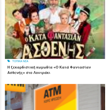
ΤΟΠΙΚΑ ΝΕΑ
Η ξεκαρδιστική κωμωδία «Ο Κατά Φαντασίαν
Ασθενής» στο Λουτράκι