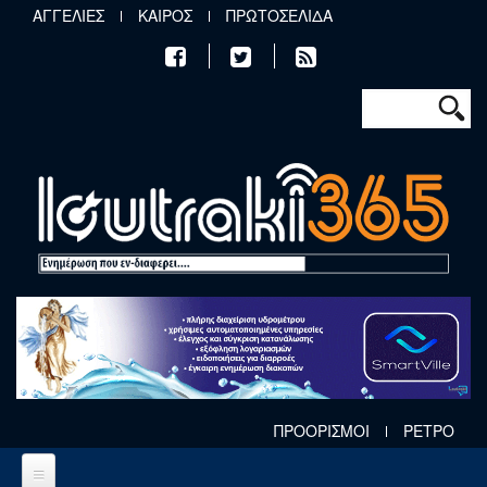
Παράκαμψη προς το κυρίως περιεχόμενο
ΑΓΓΕΛΙΕΣ
ΚΑΙΡΟΣ
ΠΡΩΤΟΣΕΛΙΔΑ
Φόρμα αν
Αναζήτηση
ΠΡΟΟΡΙΣΜΟΙ
ΡΕΤΡΟ