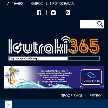
Παράκαμψη προς το κυρίως περιεχόμενο
ΑΓΓΕΛΙΕΣ
ΚΑΙΡΟΣ
ΠΡΩΤΟΣΕΛΙΔΑ
Φόρμα αν
Αναζήτηση
ΠΡΟΟΡΙΣΜΟΙ
ΡΕΤΡΟ