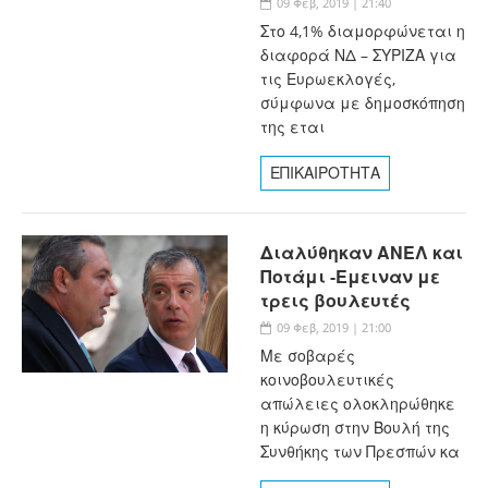
09 Φεβ, 2019 | 21:40
Στο 4,1% διαμορφώνεται η
διαφορά ΝΔ – ΣΥΡΙΖΑ για
τις Ευρωεκλογές,
σύμφωνα με δημοσκόπηση
της εται
ΕΠΙΚΑΙΡΟΤΗΤΑ
Διαλύθηκαν ΑΝΕΛ και
Ποτάμι -Εμειναν με
τρεις βουλευτές
09 Φεβ, 2019 | 21:00
Με σοβαρές
κοινοβουλευτικές
απώλειες ολοκληρώθηκε
η κύρωση στην Βουλή της
Συνθήκης των Πρεσπών κα