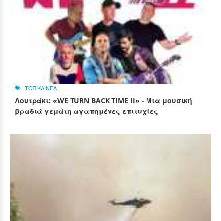
ΤΟΠΙΚΑ ΝΕΑ
Λουτράκι: «WE TURN BACK TIME II» - Μια μουσική
βραδιά γεμάτη αγαπημένες επιτυχίες