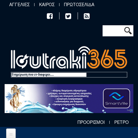
Παράκαμψη προς το κυρίως περιεχόμενο
ΑΓΓΕΛΙΕΣ
ΚΑΙΡΟΣ
ΠΡΩΤΟΣΕΛΙΔΑ
Φόρμα αν
Αναζήτηση
ΠΡΟΟΡΙΣΜΟΙ
ΡΕΤΡΟ