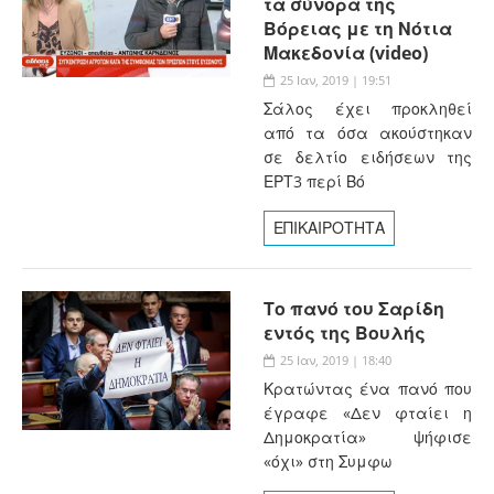
τα σύνορα της
Βόρειας με τη Νότια
Μακεδονία (video)
25 Ιαν, 2019 | 19:51
Σάλος έχει προκληθεί
από τα όσα ακούστηκαν
σε δελτίο ειδήσεων της
ΕΡΤ3 περί Βό
ΕΠΙΚΑΙΡΟΤΗΤΑ
Το πανό του Σαρίδη
εντός της Βουλής
25 Ιαν, 2019 | 18:40
Κρατώντας ένα πανό που
έγραφε «Δεν φταίει η
Δημοκρατία» ψήφισε
«όχι» στη Συμφω