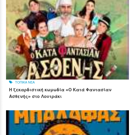
ΤΟΠΙΚΑ ΝΕΑ
Η ξεκαρδιστική κωμωδία «Ο Κατά Φαντασίαν
Ασθενής» στο Λουτράκι