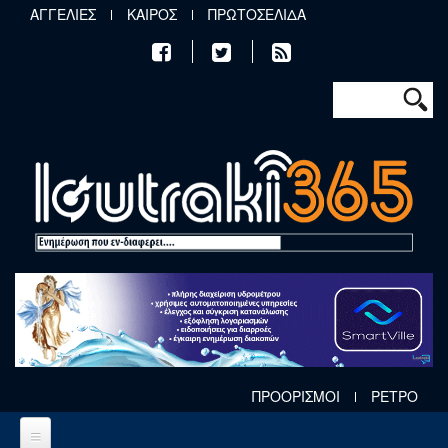
Παράκαμψη προς το κυρίως περιεχόμενο
ΑΓΓΕΛΙΕΣ
ΚΑΙΡΟΣ
ΠΡΩΤΟΣΕΛΙΔΑ
Φόρμα αν
Αναζήτηση
ΠΡΟΟΡΙΣΜΟΙ
ΡΕΤΡΟ