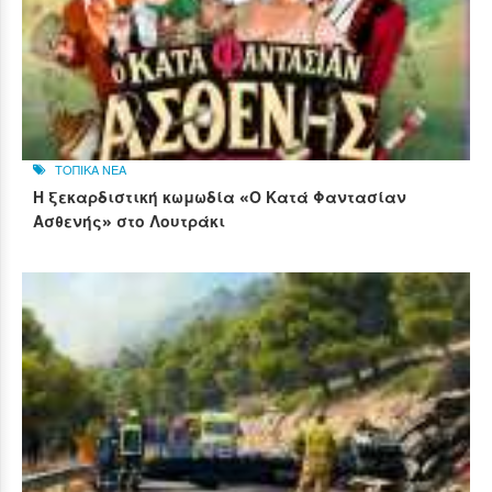
ΤΟΠΙΚΑ ΝΕΑ
Η ξεκαρδιστική κωμωδία «Ο Κατά Φαντασίαν
Ασθενής» στο Λουτράκι