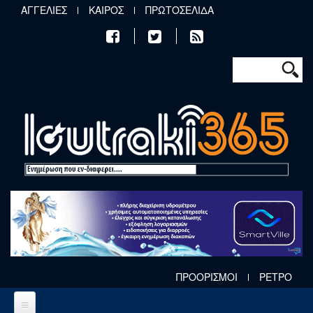
Παράκαμψη προς το κυρίως περιεχόμενο
ΑΓΓΕΛΙΕΣ
ΚΑΙΡΟΣ
ΠΡΩΤΟΣΕΛΙΔΑ
Φόρμα αν
Αναζήτηση
ΠΡΟΟΡΙΣΜΟΙ
ΡΕΤΡΟ