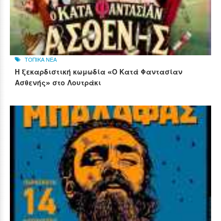
ΤΟΠΙΚΑ ΝΕΑ
Η ξεκαρδιστική κωμωδία «Ο Κατά Φαντασίαν
Ασθενής» στο Λουτράκι