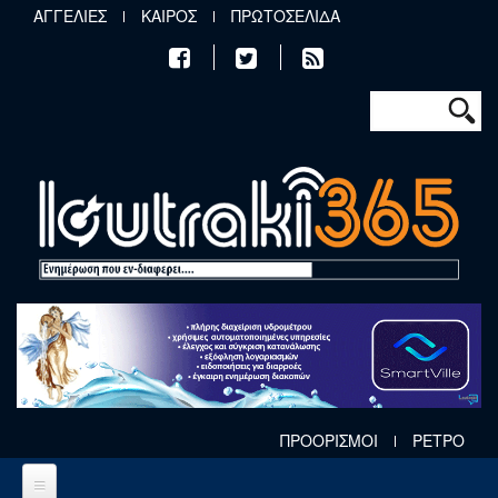
Παράκαμψη προς το κυρίως περιεχόμενο
ΑΓΓΕΛΙΕΣ
ΚΑΙΡΟΣ
ΠΡΩΤΟΣΕΛΙΔΑ
Φόρμα αν
Αναζήτηση
ΠΡΟΟΡΙΣΜΟΙ
ΡΕΤΡΟ