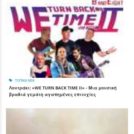
ΤΟΠΙΚΑ ΝΕΑ
Λουτράκι: «WE TURN BACK TIME II» - Μια μουσική
βραδιά γεμάτη αγαπημένες επιτυχίες