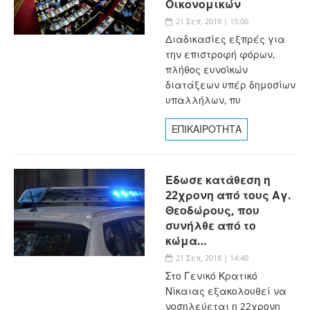
Οικονομικών
21 Σεπ, 2018 | 15:00
Διαδικασίες εξπρές για
την επιστροφή φόρων,
πλήθος ευνοϊκών
διατάξεων υπέρ δημοσίων
υπαλλήλων, πυ
ΕΠΙΚΑΙΡΟΤΗΤΑ
Έδωσε κατάθεση η
22χρονη από τους Αγ.
Θεοδώρους, που
συνήλθε από το
κώμα…
21 Σεπ, 2018 | 14:40
Στο Γενικό Κρατικό
Νίκαιας εξακολουθεί να
νοσηλεύεται η 22χρονη