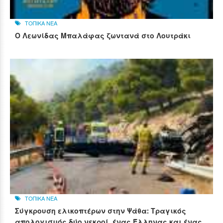
ΤΟΠΙΚΑ ΝΕΑ
Ο Λεωνίδας Μπαλάφας ζωντανά στο Λουτράκι
ΤΟΠΙΚΑ ΝΕΑ
Σύγκρουση ελικοπτέρων στην Ψάθα: Τραγικός
απολογισμός δύο νεκροί, ένας Έλληνας και ένας