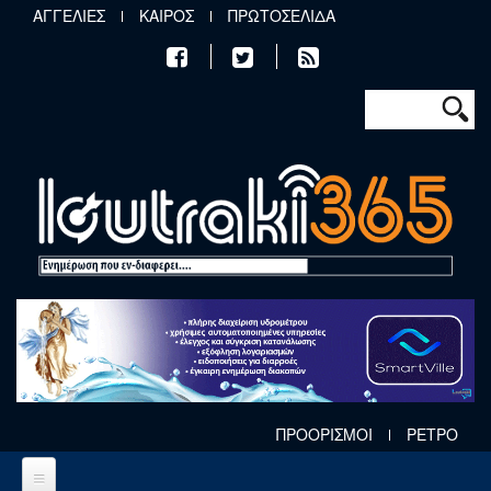
Παράκαμψη προς το κυρίως περιεχόμενο
ΑΓΓΕΛΙΕΣ
ΚΑΙΡΟΣ
ΠΡΩΤΟΣΕΛΙΔΑ
Φόρμα αν
Αναζήτηση
ΠΡΟΟΡΙΣΜΟΙ
ΡΕΤΡΟ