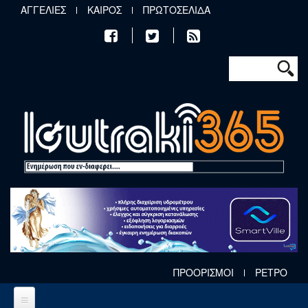
Παράκαμψη προς το κυρίως περιεχόμενο
ΑΓΓΕΛΙΕΣ
ΚΑΙΡΟΣ
ΠΡΩΤΟΣΕΛΙΔΑ
Φόρμα αν
Αναζήτηση
ΠΡΟΟΡΙΣΜΟΙ
ΡΕΤΡΟ