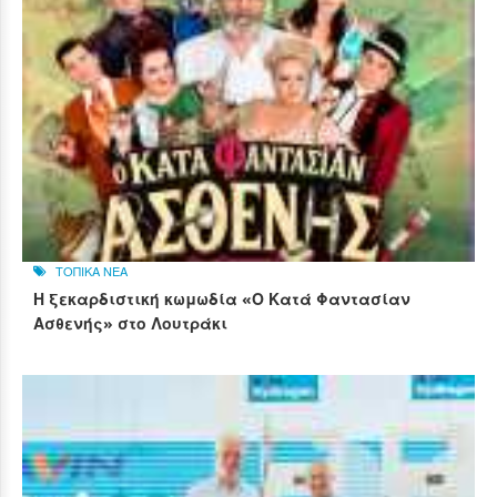
ΤΟΠΙΚΑ ΝΕΑ
Η ξεκαρδιστική κωμωδία «Ο Κατά Φαντασίαν
Ασθενής» στο Λουτράκι