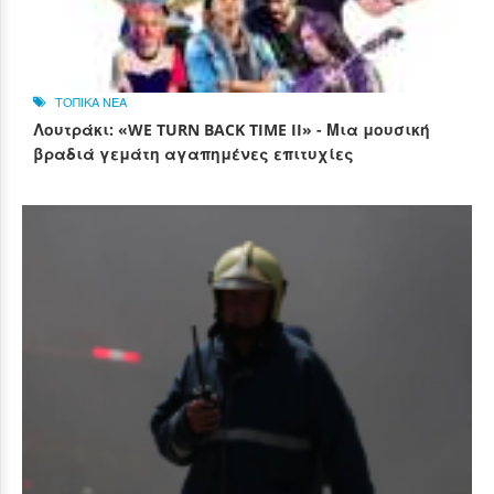
ΤΟΠΙΚΑ ΝΕΑ
Λουτράκι: «WE TURN BACK TIME II» - Μια μουσική
βραδιά γεμάτη αγαπημένες επιτυχίες