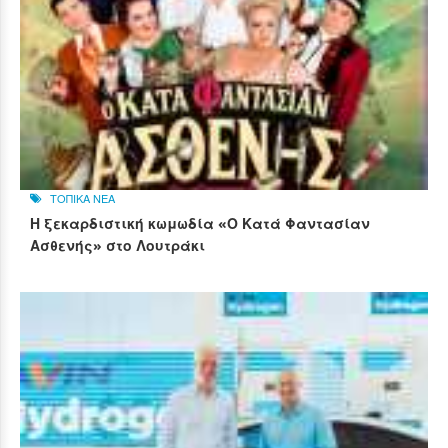
ΤΟΠΙΚΑ ΝΕΑ
Η ξεκαρδιστική κωμωδία «Ο Κατά Φαντασίαν
Ασθενής» στο Λουτράκι