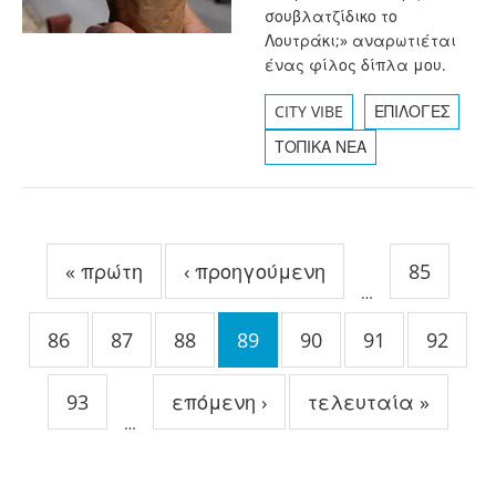
σουβλατζίδικο το
Λουτράκι;» αναρωτιέται
ένας φίλος δίπλα μου.
CITY VIBE
ΕΠΙΛΟΓΕΣ
ΤΟΠΙΚΑ ΝΕΑ
Σελίδες
« πρώτη
‹ προηγούμενη
85
…
86
87
88
89
90
91
92
93
επόμενη ›
τελευταία »
…