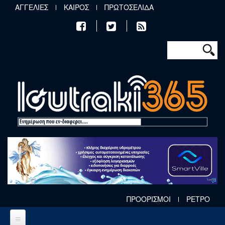
Παράκαμψη προς το κυρίως περιεχόμενο
ΑΓΓΕΛΙΕΣ
ΚΑΙΡΟΣ
ΠΡΩΤΟΣΕΛΙΔΑ
Φόρμα αν
Αναζήτηση
ΠΡΟΟΡΙΣΜΟΙ
ΡΕΤΡΟ