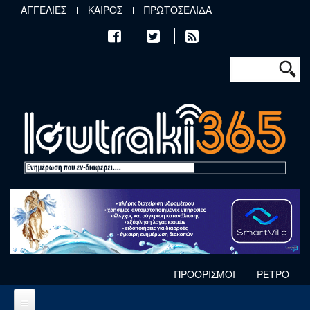
Παράκαμψη προς το κυρίως περιεχόμενο
ΑΓΓΕΛΙΕΣ
ΚΑΙΡΟΣ
ΠΡΩΤΟΣΕΛΙΔΑ
Φόρμα αν
Αναζήτηση
ΠΡΟΟΡΙΣΜΟΙ
ΡΕΤΡΟ