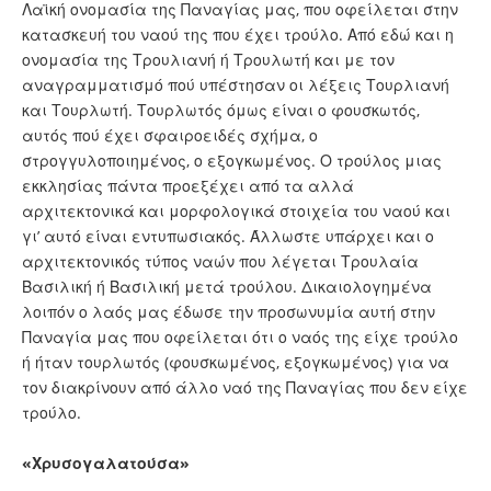
Λαϊκή ονομασία της Παναγίας μας, που οφείλεται στην
κατασκευή του ναού της που έχει τρούλο. Από εδώ και η
ονομασία της Τρουλιανή ή Τρουλωτή και με τον
αναγραμματισμό πού υπέστησαν οι λέξεις Τουρλιανή
και Τουρλωτή. Τουρλωτός όμως είναι ο φουσκωτός,
αυτός πού έχει σφαιροειδές σχήμα, ο
στρογγυλοποιημένος, ο εξογκωμένος. Ο τρούλος μιας
εκκλησίας πάντα προεξέχει από τα αλλά
αρχιτεκτονικά και μορφολογικά στοιχεία του ναού και
γι’ αυτό είναι εντυπωσιακός. Άλλωστε υπάρχει και ο
αρχιτεκτονικός τύπος ναών που λέγεται Τρουλαία
Βασιλική ή Βασιλική μετά τρούλου. Δικαιολογημένα
λοιπόν ο λαός μας έδωσε την προσωνυμία αυτή στην
Παναγία μας που οφείλεται ότι ο ναός της είχε τρούλο
ή ήταν τουρλωτός (φουσκωμένος, εξογκωμένος) για να
τον διακρίνουν από άλλο ναό της Παναγίας που δεν είχε
τρούλο.
«Χρυσογαλατούσα»