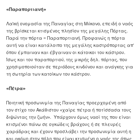
«Παραπορτιανή»
Λαϊκή ονομασία της Παναγίας στη Μύκονο, επειδή ο ναός
της βρίσκεται κτισμένος πλησίον της μεγάλης Πόρτας.
Παρά την πόρτα = Παραπορτιανή. Προφανώς η πόρτα
αυτή να είναι κατάλοιπο της μεγάλης καστρόπορτας απ’
όπου έμπαιναν και έβγαιναν οι κάτοικοι του κάστρου.
Ίσως και του παραπορτιού, της μικρής δηλ. πόρτας, που
χρησιμοποιούταν σε περιόδους κινδύνου και ανάγκης για
τη σωτηρία των κατοίκων του κάστρου.
«Πέτρα»
Ποιητική προσωνυμία της Παναγίας προερχομένη από
τον στίχο του Ακάθιστου «χαίρε πέτρα ή ποτίσσασα τους
διψώντας την ζωήν». Υπάρχουν όμως ναοί της που είναι
κτισμένοι πάνω σε ογκώδεις βράχους ή σε πλευρές
χαράδρας και έχουν προσλάβει την προσωνυμία αυτή η
και ακόμη στην πόλη που είναι κτισμένη ο ναός της όπως