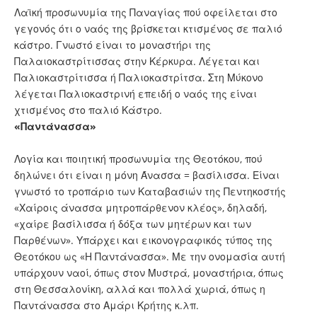
Λαϊκή προσωνυμία της Παναγίας πού οφείλεται στο
γεγονός ότι ο ναός της βρίσκεται κτισμένος σε παλιό
κάστρο. Γνωστό είναι το μοναστήρι της
Παλαιοκαστρίτισσας στην Κέρκυρα. Λέγεται και
Παλιοκαστρίτισσα ή Παλιοκαστρίτσα. Στη Μύκονο
λέγεται Παλιοκαστρινή επειδή ο ναός της είναι
χτισμένος στο παλιό Κάστρο.
«Παντάνασσα»
Λογία και ποιητική προσωνυμία της Θεοτόκου, πού
δηλώνει ότι είναι η μόνη Άνασσα = βασίλισσα. Είναι
γνωστό το τροπάριο των Καταβασιών της Πεντηκοστής
«Χαίροις άνασσα μητροπάρθενον κλέος», δηλαδή,
«χαίρε βασίλισσα ή δόξα των μητέρων και των
Παρθένων». Υπάρχει και εικονογραφικός τύπος της
Θεοτόκου ως «Η Παντάνασσα». Με την ονομασία αυτή
υπάρχουν ναοί, όπως στον Μυστρά, μοναστήρια, όπως
στη Θεσσαλονίκη, αλλά και πολλά χωριά, όπως η
Παντάνασσα στο Αμάρι Κρήτης κ.λπ.