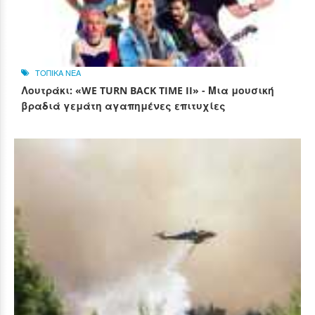
ΤΟΠΙΚΑ ΝΕΑ
Λουτράκι: «WE TURN BACK TIME II» - Μια μουσική
βραδιά γεμάτη αγαπημένες επιτυχίες