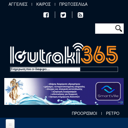
Παράκαμψη προς το κυρίως περιεχόμενο
ΑΓΓΕΛΙΕΣ
ΚΑΙΡΟΣ
ΠΡΩΤΟΣΕΛΙΔΑ
Φόρμα αν
Αναζήτηση
ΠΡΟΟΡΙΣΜΟΙ
ΡΕΤΡΟ