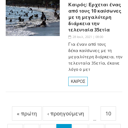
Καιρός: Έρχεται ένας
από τους 10 καύσωνες
με τη μεγαλύτερη
διάρκεια την
τελευταία 35ετία
28 Ιουλ, 2021 | 08:00
Για έναν από τους
δέκα καύσωνες με τη
μεγαλύτερη διάρκεια, την
τελευταία 35ετία, έκανε
λόγο ο μετ
ΚΑΙΡΟΣ
Σελίδες
« πρώτη
‹ προηγούμενη
10
…