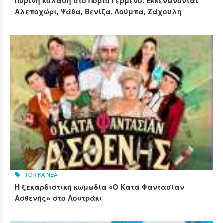
Πύρινη κόλαση στο Πόρτο Γερμενό: Εκκενώνονται
Αλεποχώρι, Ψάθα, Βενίζα, Λούμπα, Ζάχουλη
ΤΟΠΙΚΑ ΝΕΑ
Η ξεκαρδιστική κωμωδία «Ο Κατά Φαντασίαν
Ασθενής» στο Λουτράκι