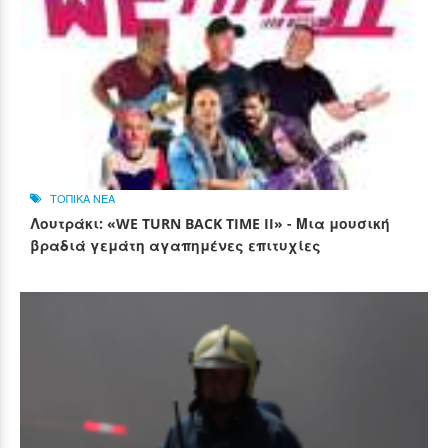
ΤΟΠΙΚΑ ΝΕΑ
Λουτράκι: «WE TURN BACK TIME II» - Μια μουσική
βραδιά γεμάτη αγαπημένες επιτυχίες