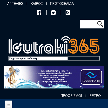
Παράκαμψη προς το κυρίως περιεχόμενο
ΑΓΓΕΛΙΕΣ
ΚΑΙΡΟΣ
ΠΡΩΤΟΣΕΛΙΔΑ
Φόρμα αν
Αναζήτηση
ΠΡΟΟΡΙΣΜΟΙ
ΡΕΤΡΟ