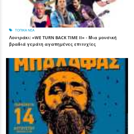
ΤΟΠΙΚΑ ΝΕΑ
Λουτράκι: «WE TURN BACK TIME II» - Μια μουσική
βραδιά γεμάτη αγαπημένες επιτυχίες