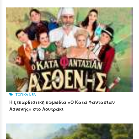
ΤΟΠΙΚΑ ΝΕΑ
Η ξεκαρδιστική κωμωδία «Ο Κατά Φαντασίαν
Ασθενής» στο Λουτράκι