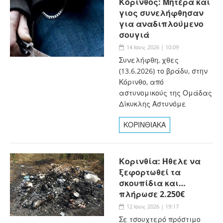
Κόρινθος: Μητέρα και
γιος συνελήφθησαν
για αναδιπλούμενο
σουγιά
14 Ιουν, 2026 | 10:09
Συνελήφθη, χθες
(13.6.2026) το βράδυ, στην
Κόρινθο, από
αστυνομικούς της Ομάδας
Δίκυκλης Αστυνόμε
ΚΟΡΙΝΘΙΑΚΑ
Κορινθία: Ήθελε να
ξεφορτωθεί τα
σκουπίδια και…
πλήρωσε 2.250€
12 Ιουν, 2026 | 19:17
Σε τσουχτερό πρόστιμο