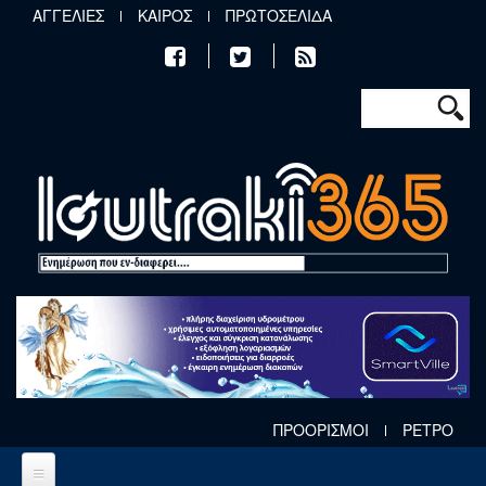
Παράκαμψη προς το κυρίως περιεχόμενο
ΑΓΓΕΛΙΕΣ
ΚΑΙΡΟΣ
ΠΡΩΤΟΣΕΛΙΔΑ
Φόρμα αν
Αναζήτηση
ΠΡΟΟΡΙΣΜΟΙ
ΡΕΤΡΟ