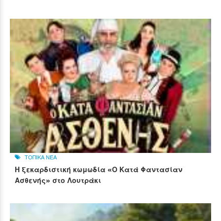
ΤΟΠΙΚΑ ΝΕΑ
Η ξεκαρδιστική κωμωδία «Ο Κατά Φαντασίαν
Ασθενής» στο Λουτράκι