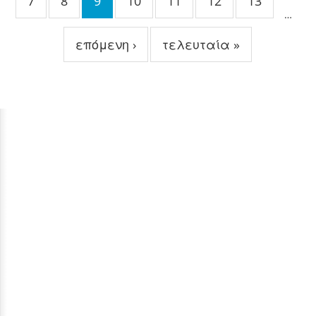
7
8
9
10
11
12
13
…
επόμενη ›
τελευταία »