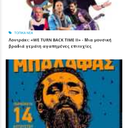
ΤΟΠΙΚΑ ΝΕΑ
Λουτράκι: «WE TURN BACK TIME II» - Μια μουσική
βραδιά γεμάτη αγαπημένες επιτυχίες