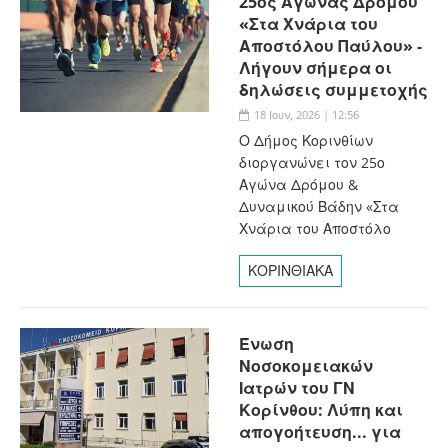
25ος Αγώνας Δρόμου
«Στα Χνάρια του
Αποστόλου Παύλου» -
Λήγουν σήμερα οι
δηλώσεις συμμετοχής
18 Ιουν, 2026 | 12:56
Ο Δήμος Κορινθίων
διοργανώνει τον 25ο
Αγώνα Δρόμου &
Δυναμικού Βάδην «Στα
Χνάρια του Αποστόλο
ΚΟΡΙΝΘΙΑΚΑ
Ένωση
Νοσοκομειακών
Ιατρών του ΓΝ
Κορίνθου: Λύπη και
απογοήτευση... για